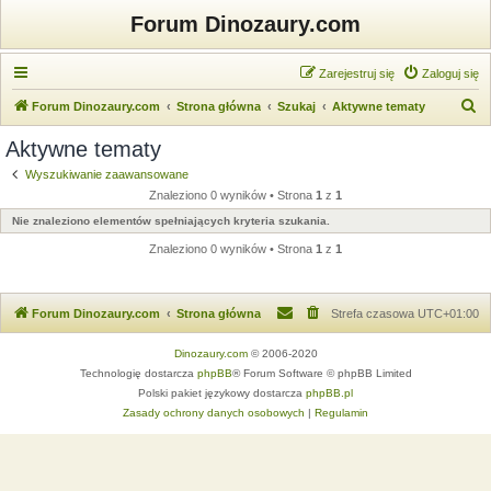
Forum Dinozaury.com
Zarejestruj się
Zaloguj się
S
Forum Dinozaury.com
Strona główna
Szukaj
Aktywne tematy
z
Aktywne tematy
u
Wyszukiwanie zaawansowane
k
Znaleziono 0 wyników • Strona
1
z
1
a
Nie znaleziono elementów spełniających kryteria szukania.
j
Znaleziono 0 wyników • Strona
1
z
1
Forum Dinozaury.com
Strona główna
Strefa czasowa
UTC+01:00
Dinozaury.com
© 2006-2020
Technologię dostarcza
phpBB
® Forum Software © phpBB Limited
Polski pakiet językowy dostarcza
phpBB.pl
Zasady ochrony danych osobowych
|
Regulamin