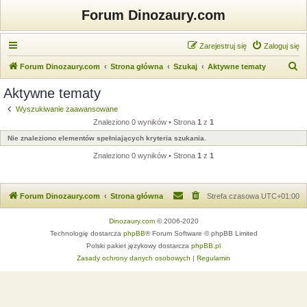
Forum Dinozaury.com
Zarejestruj się
Zaloguj się
S
Forum Dinozaury.com
Strona główna
Szukaj
Aktywne tematy
z
Aktywne tematy
u
Wyszukiwanie zaawansowane
k
Znaleziono 0 wyników • Strona
1
z
1
a
Nie znaleziono elementów spełniających kryteria szukania.
j
Znaleziono 0 wyników • Strona
1
z
1
Forum Dinozaury.com
Strona główna
Strefa czasowa
UTC+01:00
Dinozaury.com
© 2006-2020
Technologię dostarcza
phpBB
® Forum Software © phpBB Limited
Polski pakiet językowy dostarcza
phpBB.pl
Zasady ochrony danych osobowych
|
Regulamin