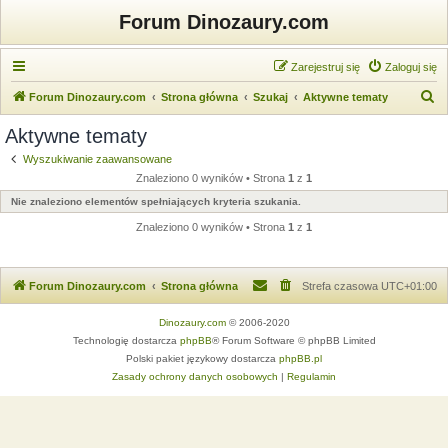
Forum Dinozaury.com
Zarejestruj się
Zaloguj się
S
Forum Dinozaury.com
Strona główna
Szukaj
Aktywne tematy
z
Aktywne tematy
u
Wyszukiwanie zaawansowane
k
Znaleziono 0 wyników • Strona
1
z
1
a
Nie znaleziono elementów spełniających kryteria szukania.
j
Znaleziono 0 wyników • Strona
1
z
1
Forum Dinozaury.com
Strona główna
Strefa czasowa
UTC+01:00
Dinozaury.com
© 2006-2020
Technologię dostarcza
phpBB
® Forum Software © phpBB Limited
Polski pakiet językowy dostarcza
phpBB.pl
Zasady ochrony danych osobowych
|
Regulamin