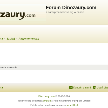
Forum Dinozaury.com
z nami przeniesiesz się w czasie...
wna
Szukaj
Aktywne tematy
teria szukania.
wna
Kontakt z nami
Usuń cias
Dinozaury.com
© 2006-2020
Technologię dostarcza
phpBB
® Forum Software © phpBB Limited
Polski pakiet językowy dostarcza
phpBB.pl