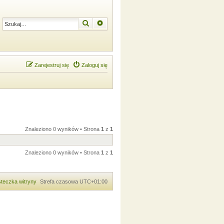
Szukaj
Wyszukiwanie zaawansowane
Zarejestruj się
Zaloguj się
Znaleziono 0 wyników • Strona
1
z
1
Znaleziono 0 wyników • Strona
1
z
1
teczka witryny
Strefa czasowa
UTC+01:00