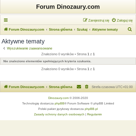
Forum Dinozaury.com
Zarejestruj się
Zaloguj się
S
Forum Dinozaury.com
Strona główna
Szukaj
Aktywne tematy
z
Aktywne tematy
u
Wyszukiwanie zaawansowane
k
Znaleziono 0 wyników • Strona
1
z
1
a
Nie znaleziono elementów spełniających kryteria szukania.
j
Znaleziono 0 wyników • Strona
1
z
1
Forum Dinozaury.com
Strona główna
Strefa czasowa
UTC+01:00
Dinozaury.com
© 2006-2020
Technologię dostarcza
phpBB
® Forum Software © phpBB Limited
Polski pakiet językowy dostarcza
phpBB.pl
Zasady ochrony danych osobowych
|
Regulamin