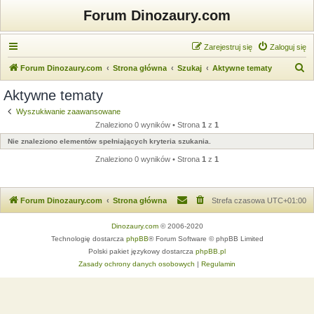
Forum Dinozaury.com
Zarejestruj się
Zaloguj się
S
Forum Dinozaury.com
Strona główna
Szukaj
Aktywne tematy
z
Aktywne tematy
u
Wyszukiwanie zaawansowane
k
Znaleziono 0 wyników • Strona
1
z
1
a
Nie znaleziono elementów spełniających kryteria szukania.
j
Znaleziono 0 wyników • Strona
1
z
1
Forum Dinozaury.com
Strona główna
Strefa czasowa
UTC+01:00
Dinozaury.com
© 2006-2020
Technologię dostarcza
phpBB
® Forum Software © phpBB Limited
Polski pakiet językowy dostarcza
phpBB.pl
Zasady ochrony danych osobowych
|
Regulamin