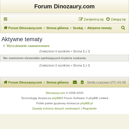
Forum Dinozaury.com
Zarejestruj się
Zaloguj się
S
Forum Dinozaury.com
Strona główna
Szukaj
Aktywne tematy
z
Aktywne tematy
u
Wyszukiwanie zaawansowane
k
Znaleziono 0 wyników • Strona
1
z
1
a
Nie znaleziono elementów spełniających kryteria szukania.
j
Znaleziono 0 wyników • Strona
1
z
1
Forum Dinozaury.com
Strona główna
Strefa czasowa
UTC+01:00
Dinozaury.com
© 2006-2020
Technologię dostarcza
phpBB
® Forum Software © phpBB Limited
Polski pakiet językowy dostarcza
phpBB.pl
Zasady ochrony danych osobowych
|
Regulamin