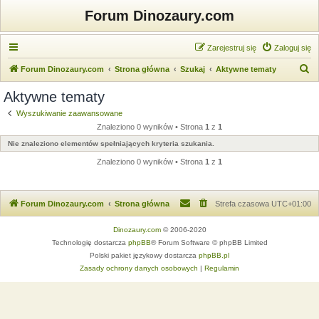
Forum Dinozaury.com
Zarejestruj się
Zaloguj się
S
Forum Dinozaury.com
Strona główna
Szukaj
Aktywne tematy
z
Aktywne tematy
u
Wyszukiwanie zaawansowane
k
Znaleziono 0 wyników • Strona
1
z
1
a
Nie znaleziono elementów spełniających kryteria szukania.
j
Znaleziono 0 wyników • Strona
1
z
1
Forum Dinozaury.com
Strona główna
Strefa czasowa
UTC+01:00
Dinozaury.com
© 2006-2020
Technologię dostarcza
phpBB
® Forum Software © phpBB Limited
Polski pakiet językowy dostarcza
phpBB.pl
Zasady ochrony danych osobowych
|
Regulamin