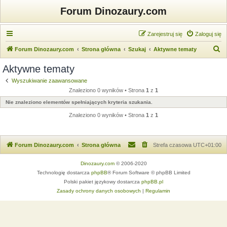
Forum Dinozaury.com
Zarejestruj się
Zaloguj się
S
Forum Dinozaury.com
Strona główna
Szukaj
Aktywne tematy
z
Aktywne tematy
u
Wyszukiwanie zaawansowane
k
Znaleziono 0 wyników • Strona
1
z
1
a
Nie znaleziono elementów spełniających kryteria szukania.
j
Znaleziono 0 wyników • Strona
1
z
1
Forum Dinozaury.com
Strona główna
Strefa czasowa
UTC+01:00
Dinozaury.com
© 2006-2020
Technologię dostarcza
phpBB
® Forum Software © phpBB Limited
Polski pakiet językowy dostarcza
phpBB.pl
Zasady ochrony danych osobowych
|
Regulamin