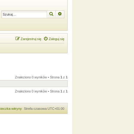
Szukaj
Wyszukiwanie zaawansowane
Zarejestruj się
Zaloguj się
Znaleziono 0 wyników • Strona
1
z
1
Znaleziono 0 wyników • Strona
1
z
1
teczka witryny
Strefa czasowa
UTC+01:00