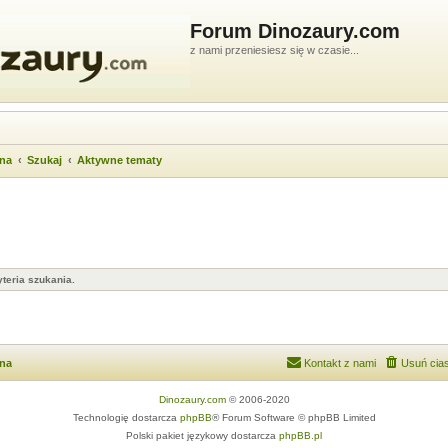
Forum Dinozaury.com
z nami przeniesiesz się w czasie...
wna
Szukaj
Aktywne tematy
teria szukania.
wna
Kontakt z nami
Usuń cias
Dinozaury.com
© 2006-2020
Technologię dostarcza
phpBB
® Forum Software © phpBB Limited
Polski pakiet językowy dostarcza
phpBB.pl