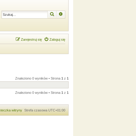
Szukaj
Wyszukiwanie zaawansowane
Zarejestruj się
Zaloguj się
Znaleziono 0 wyników • Strona
1
z
1
Znaleziono 0 wyników • Strona
1
z
1
teczka witryny
Strefa czasowa
UTC+01:00