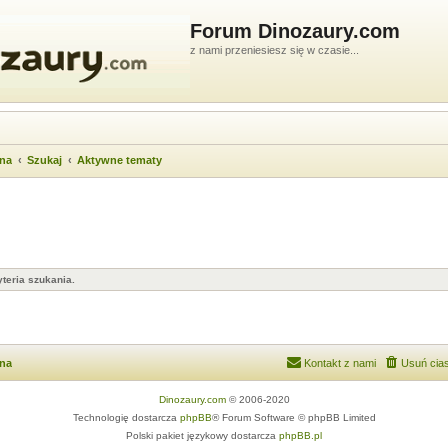
Forum Dinozaury.com
z nami przeniesiesz się w czasie...
wna
Szukaj
Aktywne tematy
teria szukania.
wna
Kontakt z nami
Usuń cias
Dinozaury.com
© 2006-2020
Technologię dostarcza
phpBB
® Forum Software © phpBB Limited
Polski pakiet językowy dostarcza
phpBB.pl