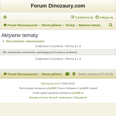
Forum Dinozaury.com
Zarejestruj się
Zaloguj się
S
Forum Dinozaury.com
Strona główna
Szukaj
Aktywne tematy
z
Aktywne tematy
u
Wyszukiwanie zaawansowane
k
Znaleziono 0 wyników • Strona
1
z
1
a
Nie znaleziono elementów spełniających kryteria szukania.
j
Znaleziono 0 wyników • Strona
1
z
1
Forum Dinozaury.com
Strona główna
Strefa czasowa
UTC+01:00
Dinozaury.com
© 2006-2020
Technologię dostarcza
phpBB
® Forum Software © phpBB Limited
Polski pakiet językowy dostarcza
phpBB.pl
Zasady ochrony danych osobowych
|
Regulamin