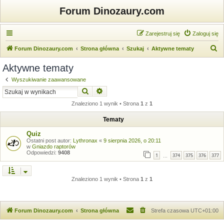
Forum Dinozaury.com
Zarejestruj się
Zaloguj się
S
Forum Dinozaury.com
Strona główna
Szukaj
Aktywne tematy
z
Aktywne tematy
u
Wyszukiwanie zaawansowane
k
Szukaj
Wyszukiwanie zaawansowane
a
Znaleziono 1 wynik • Strona
1
z
1
j
Tematy
Quiz
Ostatni post autor:
Lythronax
«
9 sierpnia 2026, o 20:11
w
Gniazdo raptorów
Odpowiedzi:
9408
1
374
375
376
377
…
Znaleziono 1 wynik • Strona
1
z
1
Forum Dinozaury.com
Strona główna
Strefa czasowa
UTC+01:00