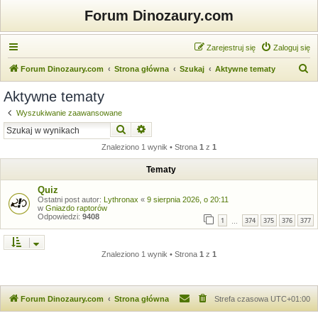
Forum Dinozaury.com
Zarejestruj się
Zaloguj się
S
Forum Dinozaury.com
Strona główna
Szukaj
Aktywne tematy
z
Aktywne tematy
u
Wyszukiwanie zaawansowane
k
Szukaj
Wyszukiwanie zaawansowane
a
Znaleziono 1 wynik • Strona
1
z
1
j
Tematy
Quiz
Ostatni post autor:
Lythronax
«
9 sierpnia 2026, o 20:11
w
Gniazdo raptorów
Odpowiedzi:
9408
1
374
375
376
377
…
Znaleziono 1 wynik • Strona
1
z
1
Forum Dinozaury.com
Strona główna
Strefa czasowa
UTC+01:00