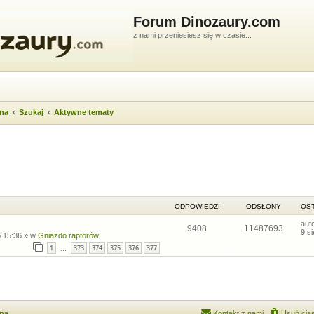
Forum Dinozaury.com
z nami przeniesiesz się w czasie...
wna
Szukaj
Aktywne tematy
ukiwanie zaawansowane
ODPOWIEDZI
ODSŁONY
OST
aut
9408
11487693
9 s
 15:36
» w
Gniazdo raptorów
1
373
374
375
376
377
…
wna
Kontakt z nami
Usuń cias