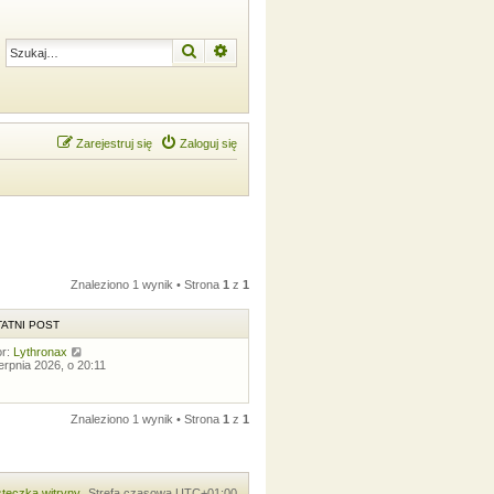
Szukaj
Wyszukiwanie zaawansowane
Zarejestruj się
Zaloguj się
Znaleziono 1 wynik • Strona
1
z
1
ATNI POST
or:
Lythronax
ierpnia 2026, o 20:11
Znaleziono 1 wynik • Strona
1
z
1
teczka witryny
Strefa czasowa
UTC+01:00