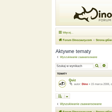
Więcej…
Forum Dinozaury.com
Strona głó
Aktywne tematy
Wyszukiwanie zaawansowane
Szukaj
Wysz
TEMATY
Quiz
autor:
Dino
»
15 marca 2006, o
Wyszukiwanie zaawansowane
Forum Dinozaury.com
Strona głó