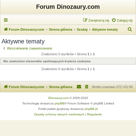
Forum Dinozaury.com
Zarejestruj się
Zaloguj się
S
Forum Dinozaury.com
Strona główna
Szukaj
Aktywne tematy
z
Aktywne tematy
u
Wyszukiwanie zaawansowane
k
Znaleziono 0 wyników • Strona
1
z
1
a
Nie znaleziono elementów spełniających kryteria szukania.
j
Znaleziono 0 wyników • Strona
1
z
1
Forum Dinozaury.com
Strona główna
Strefa czasowa
UTC+01:00
Dinozaury.com
© 2006-2020
Technologię dostarcza
phpBB
® Forum Software © phpBB Limited
Polski pakiet językowy dostarcza
phpBB.pl
Zasady ochrony danych osobowych
|
Regulamin