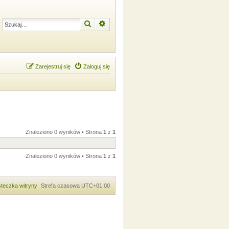
Szukaj
Wyszukiwanie zaawansowane
Zarejestruj się
Zaloguj się
Znaleziono 0 wyników • Strona
1
z
1
Znaleziono 0 wyników • Strona
1
z
1
teczka witryny
Strefa czasowa
UTC+01:00