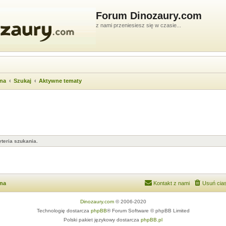
Forum Dinozaury.com
z nami przeniesiesz się w czasie...
wna
Szukaj
Aktywne tematy
teria szukania.
wna
Kontakt z nami
Usuń cias
Dinozaury.com
© 2006-2020
Technologię dostarcza
phpBB
® Forum Software © phpBB Limited
Polski pakiet językowy dostarcza
phpBB.pl