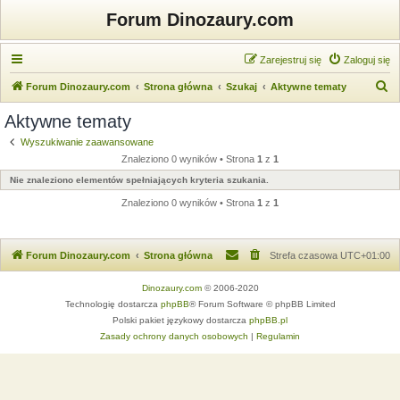
Forum Dinozaury.com
Zarejestruj się
Zaloguj się
S
Forum Dinozaury.com
Strona główna
Szukaj
Aktywne tematy
z
Aktywne tematy
u
Wyszukiwanie zaawansowane
k
Znaleziono 0 wyników • Strona
1
z
1
a
Nie znaleziono elementów spełniających kryteria szukania.
j
Znaleziono 0 wyników • Strona
1
z
1
Forum Dinozaury.com
Strona główna
Strefa czasowa
UTC+01:00
Dinozaury.com
© 2006-2020
Technologię dostarcza
phpBB
® Forum Software © phpBB Limited
Polski pakiet językowy dostarcza
phpBB.pl
Zasady ochrony danych osobowych
|
Regulamin