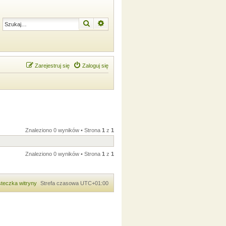
Szukaj
Wyszukiwanie zaawansowane
Zarejestruj się
Zaloguj się
Znaleziono 0 wyników • Strona
1
z
1
Znaleziono 0 wyników • Strona
1
z
1
teczka witryny
Strefa czasowa
UTC+01:00