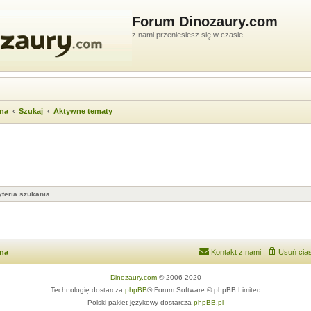
Forum Dinozaury.com
z nami przeniesiesz się w czasie...
wna
Szukaj
Aktywne tematy
teria szukania.
wna
Kontakt z nami
Usuń cias
Dinozaury.com
© 2006-2020
Technologię dostarcza
phpBB
® Forum Software © phpBB Limited
Polski pakiet językowy dostarcza
phpBB.pl