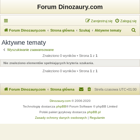
Forum Dinozaury.com
Zarejestruj się
Zaloguj się
S
Forum Dinozaury.com
Strona główna
Szukaj
Aktywne tematy
z
Aktywne tematy
u
Wyszukiwanie zaawansowane
k
Znaleziono 0 wyników • Strona
1
z
1
a
Nie znaleziono elementów spełniających kryteria szukania.
j
Znaleziono 0 wyników • Strona
1
z
1
Forum Dinozaury.com
Strona główna
Strefa czasowa
UTC+01:00
Dinozaury.com
© 2006-2020
Technologię dostarcza
phpBB
® Forum Software © phpBB Limited
Polski pakiet językowy dostarcza
phpBB.pl
Zasady ochrony danych osobowych
|
Regulamin