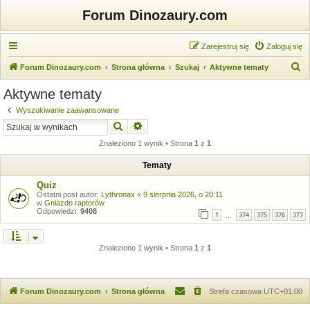
Forum Dinozaury.com
Zarejestruj się
Zaloguj się
S
Forum Dinozaury.com
Strona główna
Szukaj
Aktywne tematy
z
Aktywne tematy
u
Wyszukiwanie zaawansowane
k
Szukaj
Wyszukiwanie zaawansowane
a
Znaleziono 1 wynik • Strona
1
z
1
j
Tematy
Quiz
Ostatni post autor:
Lythronax
«
9 sierpnia 2026, o 20:11
w
Gniazdo raptorów
Odpowiedzi:
9408
1
374
375
376
377
…
Znaleziono 1 wynik • Strona
1
z
1
Forum Dinozaury.com
Strona główna
Strefa czasowa
UTC+01:00