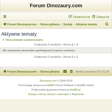
Forum Dinozaury.com
Zarejestruj się
Zaloguj się
S
Forum Dinozaury.com
Strona główna
Szukaj
Aktywne tematy
z
Aktywne tematy
u
Wyszukiwanie zaawansowane
k
Znaleziono 0 wyników • Strona
1
z
1
a
Nie znaleziono elementów spełniających kryteria szukania.
j
Znaleziono 0 wyników • Strona
1
z
1
Forum Dinozaury.com
Strona główna
Strefa czasowa
UTC+01:00
Dinozaury.com
© 2006-2020
Technologię dostarcza
phpBB
® Forum Software © phpBB Limited
Polski pakiet językowy dostarcza
phpBB.pl
Zasady ochrony danych osobowych
|
Regulamin