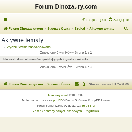
Forum Dinozaury.com
Zarejestruj się
Zaloguj się
S
Forum Dinozaury.com
Strona główna
Szukaj
Aktywne tematy
z
Aktywne tematy
u
Wyszukiwanie zaawansowane
k
Znaleziono 0 wyników • Strona
1
z
1
a
Nie znaleziono elementów spełniających kryteria szukania.
j
Znaleziono 0 wyników • Strona
1
z
1
Forum Dinozaury.com
Strona główna
Strefa czasowa
UTC+01:00
Dinozaury.com
© 2006-2020
Technologię dostarcza
phpBB
® Forum Software © phpBB Limited
Polski pakiet językowy dostarcza
phpBB.pl
Zasady ochrony danych osobowych
|
Regulamin