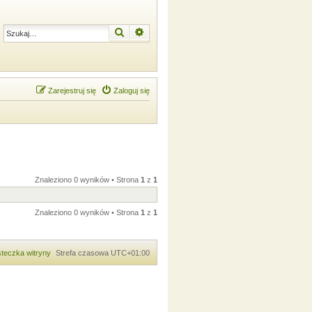
Szukaj
Wyszukiwanie zaawansowane
Zarejestruj się
Zaloguj się
Znaleziono 0 wyników • Strona
1
z
1
Znaleziono 0 wyników • Strona
1
z
1
teczka witryny
Strefa czasowa
UTC+01:00