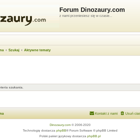
Forum Dinozaury.com
z nami przeniesiesz się w czasie...
wna
Szukaj
Aktywne tematy
teria szukania.
wna
Kontakt z nami
Usuń cias
Dinozaury.com
© 2006-2020
Technologię dostarcza
phpBB
® Forum Software © phpBB Limited
Polski pakiet językowy dostarcza
phpBB.pl