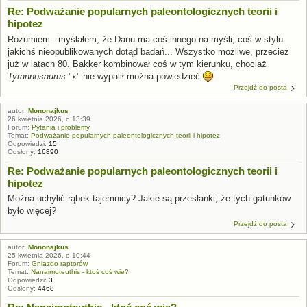
Re: Podważanie popularnych paleontologicznych teorii i
hipotez
Rozumiem - myślałem, że Danu ma coś innego na myśli, coś w stylu
jakichś nieopublikowanych dotąd badań... Wszystko możliwe, przecież
już w latach 80. Bakker kombinował coś w tym kierunku, chociaż
Tyrannosaurus
"x" nie wypalił można powiedzieć
Przejdź do posta
autor:
Mononajkus
26 kwietnia 2026, o 13:39
Forum:
Pytania i problemy
Temat:
Podważanie popularnych paleontologicznych teorii i hipotez
Odpowiedzi:
15
Odsłony:
16890
Re: Podważanie popularnych paleontologicznych teorii i
hipotez
Można uchylić rąbek tajemnicy? Jakie są przesłanki, że tych gatunków
było więcej?
Przejdź do posta
autor:
Mononajkus
25 kwietnia 2026, o 10:44
Forum:
Gniazdo raptorów
Temat:
Nanaimoteuthis - ktoś coś wie?
Odpowiedzi:
3
Odsłony:
4468