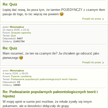
Re: Quiz
Lepiej dać nową, bo poza tym, że tamten POJEDYNCZY z czarnym tłem
pasuje do logo, to nic więcej nie powiem
Przejdź do posta
autor:
Mononajkus
21 marca 2026, o 23:11
Forum:
Gniazdo raptorów
Temat:
Quiz
Odpowiedzi:
9407
Odsłony:
11481764
Re: Quiz
Mam rozumieć, że ten na czarnym tle? Ja chciałem go odrzucić jako
pierwszego
Przejdź do posta
autor:
Mononajkus
4 marca 2026, o 08:00
Forum:
Pytania i problemy
Temat:
Podważanie popularnych paleontologicznych teorii i hipotez
Odpowiedzi:
15
Odsłony:
16890
Re: Podważanie popularnych paleontologicznych teorii i
hipotez
W mojej opinii w sumie jest możliwe, że młode żywiły się innym
pokarmem, ale w dorosłości dołączały do grupy.