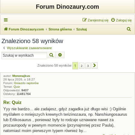
Forum Dinozaury.com
Zarejestruj się
Zaloguj się
S
Forum Dinozaury.com
Strona główna
Szukaj
z
Znaleziono 58 wyników
u
Wyszukiwanie zaawansowane
k
Szukaj
Wyszukiwanie zaawansowane
a
1
j
Znaleziono 58 wyników
2
3
Następna
autor:
Mononajkus
26 lipca 2026, o 18:27
Forum:
Gniazdo raptorów
Temat:
Quiz
Odpowiedzi:
9407
Odsłony:
11481764
Re: Quiz
Yyy nie bardzo... ale zadajesz, gdyż zagadka już długo wisi :) Ogólnie
myślałem o mniejszych krewnych terizinozaura, np. Nanshiungosaurus
lub Erlikosaurus , ponieważ były to rodzaje uznawane nawet za
prozauropody w pewnym momencie (przynajmniej przez Paula),
natomiast moim pierwszym typem również by...