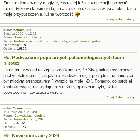
Zresztą dromeozaury mogły żyć w takiej luźniejszej relacji i polować
razem tylko w okresie głodu, a na co dzień działać na własną rękę - takie
moje przypuszczenia, luźna twórczość
Przejdź do posta
autor:
Mononajkus
3 marca 2026, o 12:21
Forum:
Pytania i problemy
Temat:
Podważanie popularnych paleontologicznych teorii i hipotez
Odpowiedzi:
15
Odsłony:
16890
Re: Podważanie popularnych paleontologicznych teorii i
hipotez
Ja na ten przykład raczej nie zgadzam się, że Stygimoloch był młodym
pachycefalozaurem, tak jak nie zgadzałem się z poglądem, iż nanotyran
był młodym tyranozaurem (i wyszło na moje :-D ). Ponadto, co bardziej
kontrowersyjne, nie wydaje mi się, żeby opierzenie było, aż tak
powszechne - zwłaszcza wśró...
Przejdź do posta
autor:
Mononajkus
19 lutego 2026, o 23:02
Forum:
Co w skałach eroduje
Temat:
Nowe dinozaury 2026
Odpowiedzi:
51
Odsłony:
17757
Re: Nowe dinozaury 2026