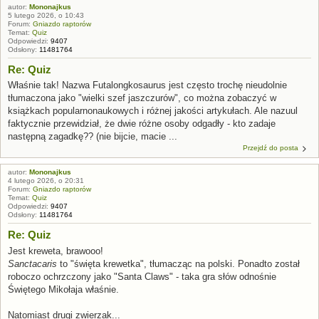
autor:
Mononajkus
5 lutego 2026, o 10:43
Forum:
Gniazdo raptorów
Temat:
Quiz
Odpowiedzi:
9407
Odsłony:
11481764
Re: Quiz
Właśnie tak! Nazwa Futalongkosaurus jest często trochę nieudolnie
tłumaczona jako "wielki szef jaszczurów", co można zobaczyć w
książkach popularnonaukowych i różnej jakości artykułach. Ale nazuul
faktycznie przewidział, że dwie różne osoby odgadły - kto zadaje
następną zagadkę?? (nie bijcie, macie ...
Przejdź do posta
autor:
Mononajkus
4 lutego 2026, o 20:31
Forum:
Gniazdo raptorów
Temat:
Quiz
Odpowiedzi:
9407
Odsłony:
11481764
Re: Quiz
Jest kreweta, brawooo!
Sanctacaris
to "święta krewetka", tłumacząc na polski. Ponadto został
roboczo ochrzczony jako "Santa Claws" - taka gra słów odnośnie
Świętego Mikołaja właśnie.
Natomiast drugi zwierzak...