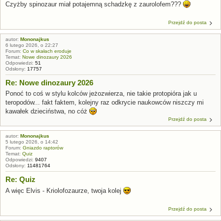
Czyżby spinozaur miał potajemną schadzkę z zaurolofem???
Przejdź do posta
autor:
Mononajkus
6 lutego 2026, o 22:27
Forum:
Co w skałach eroduje
Temat:
Nowe dinozaury 2026
Odpowiedzi:
51
Odsłony:
17757
Re: Nowe dinozaury 2026
Ponoć to coś w stylu kolców jeżozwierza, nie takie protopióra jak u
teropodów... fakt faktem, kolejny raz odkrycie naukowców niszczy mi
kawałek dzieciństwa, no cóż
Przejdź do posta
autor:
Mononajkus
5 lutego 2026, o 14:42
Forum:
Gniazdo raptorów
Temat:
Quiz
Odpowiedzi:
9407
Odsłony:
11481764
Re: Quiz
A więc Elvis - Kriolofozaurze, twoja kolej
Przejdź do posta