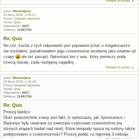
Przejdź do posta
autor:
Mononajkus
24 lipca 2026, o 09:47
Forum:
Gniazdo raptorów
Temat:
Quiz
Odpowiedzi:
9407
Odsłony:
11481764
Re: Quiz
No cóż, każda z tych odpowiedzi jest poprawna (choć o megalozaurze
nie myślałem, potraktowałem jego czworonożne wcielenie jako totalnie od
czapy
ale też pasuje). Natomiast ten z was, który pierwszy poda
trzecią nazwę, zada następną zagadkę...
Przejdź do posta
autor:
Mononajkus
19 lipca 2026, o 14:26
Forum:
Gniazdo raptorów
Temat:
Quiz
Odpowiedzi:
9407
Odsłony:
11481764
Re: Quiz
Proszę bardzo:
Dość powszechnie znany jest fakt, iż spinozaury, jak
Spinosaurus
i
Baryonyx
były uważane za zwierzęta częściowo czworonożne (na
różnych etapach badań nad nimi). Które teropody spoza tej rodziny także
podejrzewano o czworonożność? Proszę podać co najmniej 3 rodzaje.