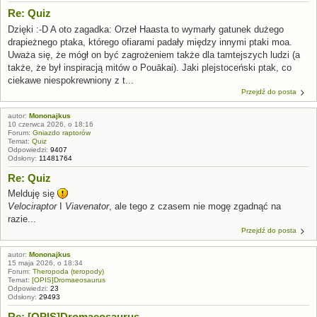
Re: Quiz
Dzięki :-D A oto zagadka: Orzeł Haasta to wymarły gatunek dużego
drapieżnego ptaka, którego ofiarami padały między innymi ptaki moa.
Uważa się, że mógł on być zagrożeniem także dla tamtejszych ludzi (a
także, że był inspiracją mitów o Pouākai). Jaki plejstoceński ptak, co
ciekawe niespokrewniony z t...
Przejdź do posta
autor:
Mononajkus
10 czerwca 2026, o 18:16
Forum:
Gniazdo raptorów
Temat:
Quiz
Odpowiedzi:
9407
Odsłony:
11481764
Re: Quiz
Melduję się
Velociraptor
I
Viavenator
, ale tego z czasem nie mogę zgadnąć na
razie...
Przejdź do posta
autor:
Mononajkus
15 maja 2026, o 18:34
Forum:
Theropoda (teropody)
Temat:
[OPIS]Dromaeosaurus
Odpowiedzi:
23
Odsłony:
29493
Re: [OPIS]Dromaeosaurus