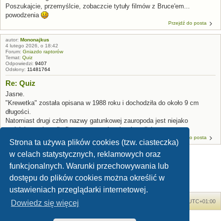
Poszukajcie, przemyślcie, zobaczcie tytuły filmów z Bruce'em...
powodzenia
Przejdź do posta
autor:
Mononajkus
4 lutego 2026, o 18:42
Forum:
Gniazdo raptorów
Temat:
Quiz
Odpowiedzi:
9407
Odsłony:
11481764
Re: Quiz
Jasne.
"Krewetka" została opisana w 1988 roku i dochodziła do około 9 cm
długości.
Natomiast drugi człon nazwy gatunkowej zauropoda jest niejako
podziękowaniem dla firmy sponsorującej wykopaliska.
Przejdź do posta
Strona ta używa plików cookies (tzw. ciasteczka)
w celach statystycznych, reklamowych oraz
funkcjonalnych. Warunki przechowywania lub
1
Znaleziono 58 wyników
2
3
Następna
dostępu do plików cookies można określić w
ustawieniach przeglądarki internetowej.
Forum Dinozaury.com
Strona główna
Strefa czasowa
UTC+01:00
Dowiedz się więcej
Dinozaury.com
© 2006-2020