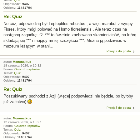
Temat:
Quiz
Odpowiedzi:
9407
Odsłony:
11481764
Re: Quiz
No cóż, odpowiedzią był Leptoptilos robustus , a więc marabut z wyspy
Flores, który mógł polować na Homo floresiensis . Ale teraz czas na
następną zagadkę: :?: *** to świetnie zachowana skamieniałość, na którą
składają się *** i mający mniej szczęścia ***. Można ją podziwiać w
muzeum leżącym w stani...
Przejdź do posta
autor:
Mononajkus
18 czerwca 2026, o 10:32
Forum:
Gniazdo raptorów
Temat:
Quiz
Odpowiedzi:
9407
Odsłony:
11481764
Re: Quiz
Poszukiwany pochodzi z Azji (więcej podpowiedzi nie będzie, bo byłoby
już za łatwo)
Przejdź do posta
autor:
Mononajkus
12 czerwca 2026, o 10:27
Forum:
Gniazdo raptorów
Temat:
Quiz
Odpowiedzi:
9407
Odsłony:
11481764