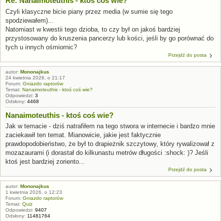
Re: Nanaimoteuthis - ktoś coś wie?
Czyli klasyczne bicie piany przez media (w sumie się tego
spodziewałem)...
Natomiast w kwestii tego dzioba, to czy był on jakoś bardziej
przystosowany do kruszenia pancerzy lub kości, jeśli by go porównać do
tych u innych ośmiornic?
Przejdź do posta
autor:
Mononajkus
24 kwietnia 2026, o 21:17
Forum:
Gniazdo raptorów
Temat:
Nanaimoteuthis - ktoś coś wie?
Odpowiedzi:
3
Odsłony:
4468
Nanaimoteuthis - ktoś coś wie?
Jak w temacie - dziś natrafiłem na tego stwora w internecie i bardzo mnie
zaciekawił ten temat. Mianowicie, jakie jest faktycznie
prawdopodobieństwo, że był to drapieżnik szczytowy, który rywalizował z
mozazaurami (i dorastał do kilkunastu metrów długości :shock: )? Jeśli
ktoś jest bardziej zoriento...
Przejdź do posta
autor:
Mononajkus
1 kwietnia 2026, o 12:23
Forum:
Gniazdo raptorów
Temat:
Quiz
Odpowiedzi:
9407
Odsłony:
11481764