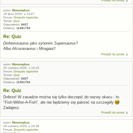
Przejdź do posta
autor:
Mononajkus
16 lipca 2026, o 13:47
Forum:
Gniazdo raptorów
Temat:
Quiz
Odpowiedzi:
9407
Odsłony:
11481764
Re: Quiz
Dinheirosaurus
jako synonim
Supersaurus
?
Albo
Alcovasaurus
i
Miragaia
?
Przejdź do posta
autor:
Mononajkus
25 czerwca 2026, o 16:15
Forum:
Gniazdo raptorów
Temat:
Quiz
Odpowiedzi:
9407
Odsłony:
11481764
Re: Quiz
Dobrze! W zasadzie można się tylko doczepić do nazwy okazu - to
"Fish-Within-A-Fish", ale nie będziemy się patrzeć na szczegóły
Zadajesz.
Przejdź do posta
autor:
Mononajkus
19 czerwca 2026, o 19:38
Forum:
Gniazdo raptorów