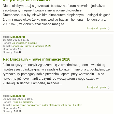
Nie chciałbym tutaj się czepiać, bo staż na forum niewielki, jednakże
zacytowany fragment pojawia się w opisie dwukrotnie...
Dromaeosaurus był niewielkim dinozaurem drapieżnym – osiągał długość
1,8 m i masę około 15 kg (np. według badań Therriena i Hendersona z
2007 roku, w których szacowano masę te...
Przejdź do posta
autor:
Mononajkus
15 maja 2026, o 11:32
Forum:
Co w skałach eroduje
Temat:
Dinozaury - nowe informacje 2026
Odpowiedzi:
107
Odsłony:
85742
Re: Dinozaury - nowe informacje 2026
Jako tutejszy mononyk zgadzam się z przedmówcą - sensowność tej
hipotezy jest dyskusyjna, w zasadzie kojarzy mi się ona z poglądem, że
tyranozaury pomagały sobie przednimi łapami przy wstawaniu... albo
nawet (to już level hard) z czymś co wyczytałem swego czasu w
kultowej "Księdze" Lamberta, mianowi...
Przejdź do posta
autor:
Mononajkus
26 kwietnia 2026, o 18:57
Forum:
Pytania i problemy
Temat:
Podważanie popularnych paleontologicznych teorii i hipotez
Odpowiedzi:
15
Odsłony:
16890