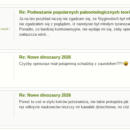
Re: Podważanie popularnych paleontologicznych teorii
Ja na ten przykład raczej nie zgadzam się, że Stygimoloch był 
nie zgadzałem się z poglądem, iż nanotyran był młodym tyranozau
Ponadto, co bardziej kontrowersyjne, nie wydaje mi się, żeby opi
eorii i
zwłaszcza wśró...
Re: Nowe dinozaury 2026
Czyżby spinozaur miał potajemną schadzkę z zaurolofem???
Re: Nowe dinozaury 2026
Ponoć to coś w stylu kolców jeżozwierza, nie takie protopióra jak 
raz odkrycie naukowców niszczy mi kawałek dzieciństwa, no có