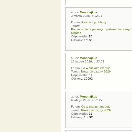
autor:
Mononajkus
3 marca 2026, o 12:21
Forum:
Pytania i problemy
Temat:
Podważanie popularnych paleontologicznych t
hipotez
Odpowiedzi:
15
Odsłony:
16051
autor:
Mononajkus
19 lutego 2026, o 23:02
Forum:
Co w skałach eroduje
Temat:
Nowe dinozaury 2026
Odpowiedzi:
51
Odsłony:
16692
autor:
Mononajkus
6 lutego 2026, o 22:27
Forum:
Co w skałach eroduje
Temat:
Nowe dinozaury 2026
Odpowiedzi:
51
Odsłony:
16692