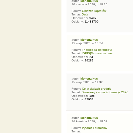
autor:
Mononajkus
10 czerwca 2026, o 18:16
Forum:
Gniazdo raptorów
Temat:
Quiz
Odpowiedzi:
9407
Odsłony:
11433700
autor:
Mononajkus
15 maja 2026, o 18:34
Forum:
Theropoda (teropody)
Temat:
[OPIS]Dromaeosaurus
Odpowiedzi:
23
Odsłony:
29282
autor:
Mononajkus
15 maja 2026, o 11:32
Forum:
Co w skałach eroduje
Temat:
Dinozaury - nowe informacje 2026
Odpowiedzi:
105
Odsłony:
83933
autor:
Mononajkus
26 kwietnia 2026, o 18:57
Forum:
Pytania i problemy
Temat: