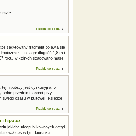
 razie...
Przejdź do posta
nakże zacytowany fragment pojawia się
drapieżnym – osiągał długość 1,8 m i
007 roku, w których szacowano masę
Przejdź do posta
ej hipotezy jest dyskusyjna, w
y sobie przednimi łapami przy
em swego czasu w kultowej "Księdze"
Przejdź do posta
 i hipotez
ylu jakichś nieopublikowanych dotąd
mbinował coś w tym kierunku,