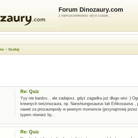
Forum Dinozaury.com
z nami przeniesiesz się w czasie...
wna
Szukaj
ukiwanie zaawansowane
Re: Quiz
Yyy nie bardzo... ale zadajesz, gdyż zagadka już długo wisi :) O
krewnych terizinozaura, np. Nanshiungosaurus lub Erlikosaurus ,
nawet za prozauropody w pewnym momencie (przynajmniej przez
typem również by...
Re: Quiz