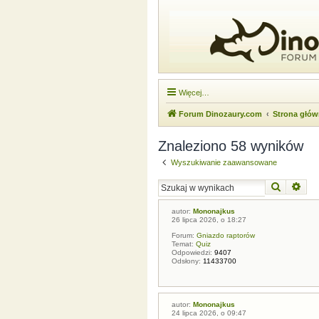
Więcej…
Forum Dinozaury.com
Strona głó
Znaleziono 58 wyników
Wyszukiwanie zaawansowane
Szukaj
Wysz
autor:
Mononajkus
26 lipca 2026, o 18:27
Forum:
Gniazdo raptorów
Temat:
Quiz
Odpowiedzi:
9407
Odsłony:
11433700
autor:
Mononajkus
24 lipca 2026, o 09:47