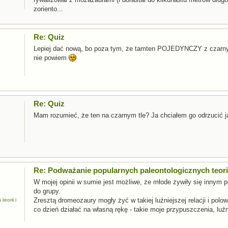
zoriento...
Re: Quiz
Lepiej dać nową, bo poza tym, że tamten POJEDYNCZY z czarnym 
nie powiem
Re: Quiz
Mam rozumieć, że ten na czarnym tle? Ja chciałem go odrzucić 
Re: Podważanie popularnych paleontologicznych teorii
W mojej opinii w sumie jest możliwe, że młode żywiły się innym 
do grupy.
Zresztą dromeozaury mogły żyć w takiej luźniejszej relacji i polo
eorii i
co dzień działać na własną rękę - takie moje przypuszczenia, lu