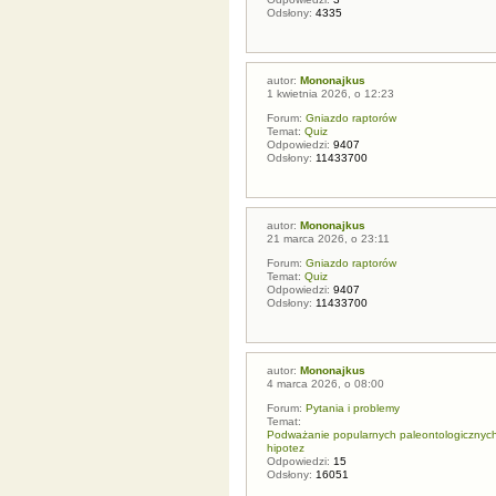
Odsłony:
4335
autor:
Mononajkus
1 kwietnia 2026, o 12:23
Forum:
Gniazdo raptorów
Temat:
Quiz
Odpowiedzi:
9407
Odsłony:
11433700
autor:
Mononajkus
21 marca 2026, o 23:11
Forum:
Gniazdo raptorów
Temat:
Quiz
Odpowiedzi:
9407
Odsłony:
11433700
autor:
Mononajkus
4 marca 2026, o 08:00
Forum:
Pytania i problemy
Temat:
Podważanie popularnych paleontologicznych t
hipotez
Odpowiedzi:
15
Odsłony:
16051