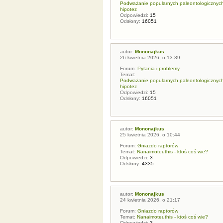
Podważanie popularnych paleontologicznych t
hipotez
Odpowiedzi:
15
Odsłony:
16051
autor:
Mononajkus
26 kwietnia 2026, o 13:39
Forum:
Pytania i problemy
Temat:
Podważanie popularnych paleontologicznych t
hipotez
Odpowiedzi:
15
Odsłony:
16051
autor:
Mononajkus
25 kwietnia 2026, o 10:44
Forum:
Gniazdo raptorów
Temat:
Nanaimoteuthis - ktoś coś wie?
Odpowiedzi:
3
Odsłony:
4335
autor:
Mononajkus
24 kwietnia 2026, o 21:17
Forum:
Gniazdo raptorów
Temat:
Nanaimoteuthis - ktoś coś wie?
Odpowiedzi:
3