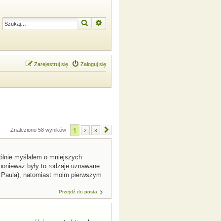
Szukaj
Wyszukiwanie zaawansowane
Zarejestruj się
Zaloguj się
1
Znaleziono 58 wyników
2
3
Następna
gólnie myślałem o mniejszych
 ponieważ były to rodzaje uznawane
 Paula), natomiast moim pierwszym
Przejdź do posta