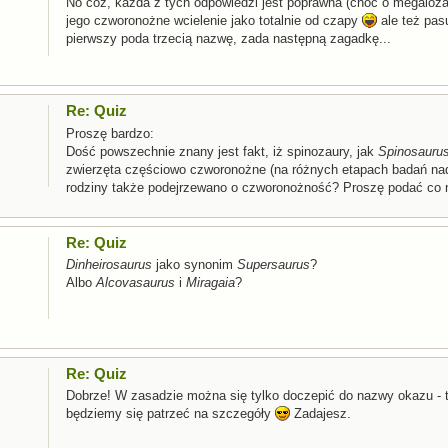
No cóż, każda z tych odpowiedzi jest poprawna (choć o megaloz
jego czworonożne wcielenie jako totalnie od czapy
ale też pasu
pierwszy poda trzecią nazwę, zada następną zagadkę...
Re: Quiz
Proszę bardzo:
Dość powszechnie znany jest fakt, iż spinozaury, jak
Spinosauru
zwierzęta częściowo czworonożne (na różnych etapach badań nad 
rodziny także podejrzewano o czworonożność? Proszę podać co n
Re: Quiz
Dinheirosaurus
jako synonim
Supersaurus
?
Albo
Alcovasaurus
i
Miragaia
?
Re: Quiz
Dobrze! W zasadzie można się tylko doczepić do nazwy okazu - to
będziemy się patrzeć na szczegóły
Zadajesz.