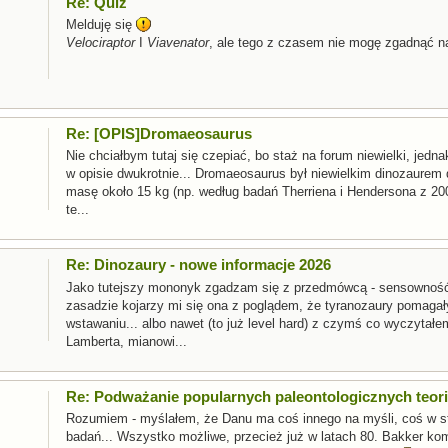
Re: Quiz
Melduję się
Velociraptor
I
Viavenator
, ale tego z czasem nie mogę zgadnąć na
Re: [OPIS]Dromaeosaurus
Nie chciałbym tutaj się czepiać, bo staż na forum niewielki, jed
w opisie dwukrotnie... Dromaeosaurus był niewielkim dinozaurem 
masę około 15 kg (np. według badań Therriena i Hendersona z 2
te...
Re: Dinozaury - nowe informacje 2026
Jako tutejszy mononyk zgadzam się z przedmówcą - sensowność t
zasadzie kojarzy mi się ona z poglądem, że tyranozaury pomagał
wstawaniu... albo nawet (to już level hard) z czymś co wyczytał
Lamberta, mianowi...
Re: Podważanie popularnych paleontologicznych teorii
Rozumiem - myślałem, że Danu ma coś innego na myśli, coś w st
badań... Wszystko możliwe, przecież już w latach 80. Bakker ko