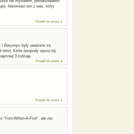
aurze nie myślałem, potraktowałem
je). Natomiast ten z was, który
Przejdź do posta
s
i
Baryonyx
były uważane za
nimi). Które teropody spoza tej
ajmniej 3 rodzaje.
Przejdź do posta
Przejdź do posta
 "Fish-Within-A-Fish", ale nie