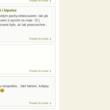
Przejdź do posta
 i hipotez
młodym pachycefalozaurem, tak jak
rem (i wyszło na moje :-D ).
erzenie było, aż tak powszechne -
Przejdź do posta
Przejdź do posta
u teropodów... fakt faktem, kolejny
ż
Przejdź do posta