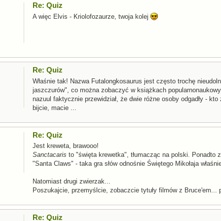
Re: Quiz
A więc Elvis - Kriolofozaurze, twoja kolej
Re: Quiz
Właśnie tak! Nazwa Futalongkosaurus jest często trochę nieudolni
jaszczurów", co można zobaczyć w książkach popularnonaukowych 
nazuul faktycznie przewidział, że dwie różne osoby odgadły - kto
bijcie, macie ...
Re: Quiz
Jest kreweta, brawooo!
Sanctacaris
to "święta krewetka", tłumacząc na polski. Ponadto 
"Santa Claws" - taka gra słów odnośnie Świętego Mikołaja właśnie
Natomiast drugi zwierzak...
Poszukajcie, przemyślcie, zobaczcie tytuły filmów z Bruce'em..
Re: Quiz