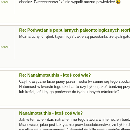
chociaż
Tyrannosaurus
"x" nie wypalił można powiedzieć
eorii i
Re: Podważanie popularnych paleontologicznych teorii
Można uchylić rąbek tajemnicy? Jakie są przesłanki, że tych gat
eorii i
Re: Nanaimoteuthis - ktoś coś wie?
Czyli klasyczne bicie piany przez media (w sumie się tego spodzi
Natomiast w kwestii tego dzioba, to czy był on jakoś bardziej p
lub kości, jeśli by go porównać do tych u innych ośmiornic?
Nanaimoteuthis - ktoś coś wie?
Jak w temacie - dziś natrafiłem na tego stwora w internecie i bar
Mianowicie, jakie jest faktycznie prawdopodobieństwo, że był to 
rywalizował z mozazaurami (i dorastał do kilkunastu metrów długośc