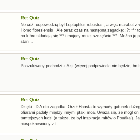
Re: Quiz
No cóż, odpowiedzią był Leptoptilos robustus , a więc marabut z
Homo floresiensis . Ale teraz czas na następną zagadkę: :?: *** 
na którą składają się *** i mający mniej szczęścia ***. Można 
stani...
Re: Quiz
Poszukiwany pochodzi z Azji (więcej podpowiedzi nie będzie, bo 
Re: Quiz
Dzięki :-D A oto zagadka: Orzeł Haasta to wymarły gatunek dużeg
ofiarami padały między innymi ptaki moa. Uważa się, że mógł on
tamtejszych ludzi (a także, że był inspiracją mitów o Pouākai). Ja
niespokrewniony z t...