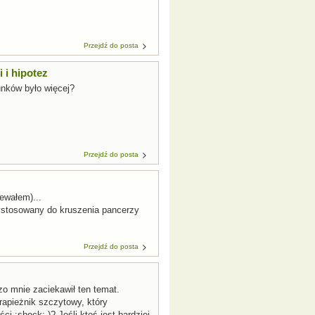
Przejdź do posta
 i hipotez
unków było więcej?
Przejdź do posta
ewałem)...
rzystosowany do kruszenia pancerzy
Przejdź do posta
dzo mnie zaciekawił ten temat.
drapieżnik szczytowy, który
i :shock: )? Jeśli ktoś jest bardziej