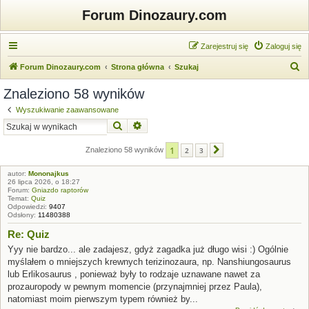
Forum Dinozaury.com
Zarejestruj się
Zaloguj się
S
Forum Dinozaury.com
Strona główna
Szukaj
z
Znaleziono 58 wyników
u
Wyszukiwanie zaawansowane
k
Szukaj
Wyszukiwanie zaawansowane
a
1
j
Znaleziono 58 wyników
2
3
Następna
autor:
Mononajkus
26 lipca 2026, o 18:27
Forum:
Gniazdo raptorów
Temat:
Quiz
Odpowiedzi:
9407
Odsłony:
11480388
Re: Quiz
Yyy nie bardzo... ale zadajesz, gdyż zagadka już długo wisi :) Ogólnie
myślałem o mniejszych krewnych terizinozaura, np. Nanshiungosaurus
lub Erlikosaurus , ponieważ były to rodzaje uznawane nawet za
prozauropody w pewnym momencie (przynajmniej przez Paula),
natomiast moim pierwszym typem również by...