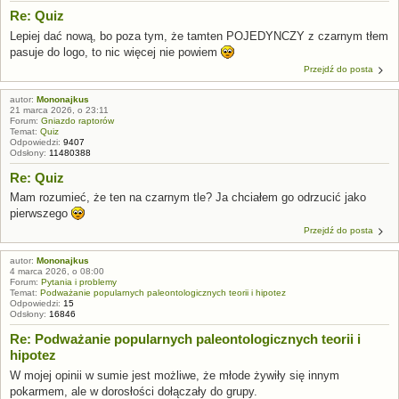
Re: Quiz
Lepiej dać nową, bo poza tym, że tamten POJEDYNCZY z czarnym tłem
pasuje do logo, to nic więcej nie powiem
Przejdź do posta
autor:
Mononajkus
21 marca 2026, o 23:11
Forum:
Gniazdo raptorów
Temat:
Quiz
Odpowiedzi:
9407
Odsłony:
11480388
Re: Quiz
Mam rozumieć, że ten na czarnym tle? Ja chciałem go odrzucić jako
pierwszego
Przejdź do posta
autor:
Mononajkus
4 marca 2026, o 08:00
Forum:
Pytania i problemy
Temat:
Podważanie popularnych paleontologicznych teorii i hipotez
Odpowiedzi:
15
Odsłony:
16846
Re: Podważanie popularnych paleontologicznych teorii i
hipotez
W mojej opinii w sumie jest możliwe, że młode żywiły się innym
pokarmem, ale w dorosłości dołączały do grupy.