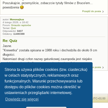
Poszukajcie, przemyślcie, zobaczcie tytuły filmów z Bruce'em...
powodzenia
Przejdź do posta
autor:
Mononajkus
4 lutego 2026, o 18:42
Forum:
Gniazdo raptorów
Temat:
Quiz
Odpowiedzi:
9407
Odsłony:
11480388
Re: Quiz
Jasne.
"Krewetka" została opisana w 1988 roku i dochodziła do około 9 cm
długości.
Natomiast drugi człon nazwy gatunkowej zauropoda jest niejako
podziękowaniem dla firmy sponsorującej wykopaliska.
Przejdź do posta
Strona ta używa plików cookies (tzw. ciasteczka)
w celach statystycznych, reklamowych oraz
funkcjonalnych. Warunki przechowywania lub
1
Znaleziono 58 wyników
2
3
Następna
dostępu do plików cookies można określić w
ustawieniach przeglądarki internetowej.
Forum Dinozaury.com
Strona główna
Strefa czasowa
UTC+01:00
Dowiedz się więcej
Dinozaury.com
© 2006-2020