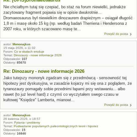
Nie chciałbym tutaj się czepiać, bo staż na forum niewielki, jednakże
zacytowany fragment pojawia się w opisie dwukrotnie...
Dromaeosaurus był niewielkim dinozaurem drapieżnym – osiągał długość
1,8 m i masę około 15 kg (np. według badań Therriena i Hendersona z
2007 roku, w których szacowano masę te...
Przejdź do posta
autor:
Mononajkus
15 maja 2026, o 11:32
Forum:
Co w skałach eroduje
Temat:
Dinozaury - nowe informacje 2026
Odpowiedzi:
107
Odsłony:
85670
Re: Dinozaury - nowe informacje 2026
Jako tutejszy mononyk zgadzam się z przedmówcą - sensowność tej
hipotezy jest dyskusyjna, w zasadzie kojarzy mi się ona z poglądem, że
tyranozaury pomagały sobie przednimi łapami przy wstawaniu... albo
nawet (to już level hard) z czymś co wyczytałem swego czasu w
kultowej "Księdze" Lamberta, mianowi...
Przejdź do posta
autor:
Mononajkus
26 kwietnia 2026, o 18:57
Forum:
Pytania i problemy
Temat:
Podważanie popularnych paleontologicznych teorii i hipotez
Odpowiedzi:
15
Odsłony:
16846