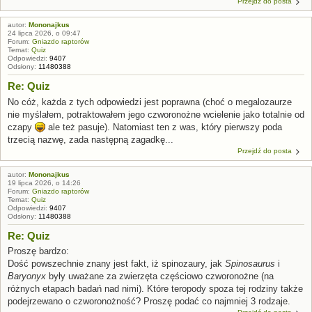
Przejdź do posta
autor:
Mononajkus
24 lipca 2026, o 09:47
Forum:
Gniazdo raptorów
Temat:
Quiz
Odpowiedzi:
9407
Odsłony:
11480388
Re: Quiz
No cóż, każda z tych odpowiedzi jest poprawna (choć o megalozaurze
nie myślałem, potraktowałem jego czworonożne wcielenie jako totalnie od
czapy
ale też pasuje). Natomiast ten z was, który pierwszy poda
trzecią nazwę, zada następną zagadkę...
Przejdź do posta
autor:
Mononajkus
19 lipca 2026, o 14:26
Forum:
Gniazdo raptorów
Temat:
Quiz
Odpowiedzi:
9407
Odsłony:
11480388
Re: Quiz
Proszę bardzo:
Dość powszechnie znany jest fakt, iż spinozaury, jak
Spinosaurus
i
Baryonyx
były uważane za zwierzęta częściowo czworonożne (na
różnych etapach badań nad nimi). Które teropody spoza tej rodziny także
podejrzewano o czworonożność? Proszę podać co najmniej 3 rodzaje.