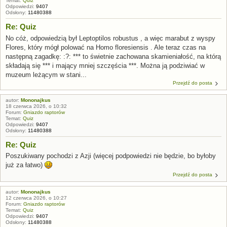
Temat:
Quiz
Odpowiedzi:
9407
Odsłony:
11480388
Re: Quiz
No cóż, odpowiedzią był Leptoptilos robustus , a więc marabut z wyspy
Flores, który mógł polować na Homo floresiensis . Ale teraz czas na
następną zagadkę: :?: *** to świetnie zachowana skamieniałość, na którą
składają się *** i mający mniej szczęścia ***. Można ją podziwiać w
muzeum leżącym w stani...
Przejdź do posta
autor:
Mononajkus
18 czerwca 2026, o 10:32
Forum:
Gniazdo raptorów
Temat:
Quiz
Odpowiedzi:
9407
Odsłony:
11480388
Re: Quiz
Poszukiwany pochodzi z Azji (więcej podpowiedzi nie będzie, bo byłoby
już za łatwo)
Przejdź do posta
autor:
Mononajkus
12 czerwca 2026, o 10:27
Forum:
Gniazdo raptorów
Temat:
Quiz
Odpowiedzi:
9407
Odsłony:
11480388