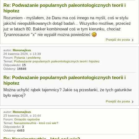
Re: Podważanie popularnych paleontologicznych teorii i
hipotez
Rozumiem - myślałem, że Danu ma coś innego na myśli, coś w stylu
jakichś nieopublikowanych dotąd badań... Wszystko możliwe, przecież
już w latach 80. Bakker kombinował coś w tym kierunku, chociaż
Tyrannosaurus
"x" nie wypalił można powiedzieć
Przejdź do posta
autor:
Mononajkus
26 kwietnia 2026, o 13:39
Forum:
Pytania i problemy
Temat:
Podważanie popularnych paleontologicznych teorii i hipotez
Odpowiedzi:
15
Odsłony:
16846
Re: Podważanie popularnych paleontologicznych teorii i
hipotez
Można uchylić rąbek tajemnicy? Jakie są przesłanki, że tych gatunków
było więcej?
Przejdź do posta
autor:
Mononajkus
25 kwietnia 2026, o 10:44
Forum:
Gniazdo raptorów
Temat:
Nanaimoteuthis - ktoś coś wie?
Odpowiedzi:
3
Odsłony:
4463