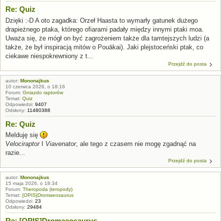
Re: Quiz
Dzięki :-D A oto zagadka: Orzeł Haasta to wymarły gatunek dużego
drapieżnego ptaka, którego ofiarami padały między innymi ptaki moa.
Uważa się, że mógł on być zagrożeniem także dla tamtejszych ludzi (a
także, że był inspiracją mitów o Pouākai). Jaki plejstoceński ptak, co
ciekawe niespokrewniony z t...
Przejdź do posta
autor:
Mononajkus
10 czerwca 2026, o 18:16
Forum:
Gniazdo raptorów
Temat:
Quiz
Odpowiedzi:
9407
Odsłony:
11480388
Re: Quiz
Melduję się
Velociraptor
I
Viavenator
, ale tego z czasem nie mogę zgadnąć na
razie...
Przejdź do posta
autor:
Mononajkus
15 maja 2026, o 18:34
Forum:
Theropoda (teropody)
Temat:
[OPIS]Dromaeosaurus
Odpowiedzi:
23
Odsłony:
29484
Re: [OPIS]Dromaeosaurus