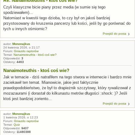
Re: Nanaimoteuthis - ktoś coś wie?
Czyli klasyczne bicie piany przez media (w sumie się tego
spodziewałem)...
Natomiast w kwestii tego dzioba, to czy był on jakoś bardziej
przystosowany do kruszenia pancerzy lub kości, jeśli by go porównać do
tych u innych ośmiornic?
Przejdź do posta
autor:
Mononajkus
24 kwietnia 2026, o 21:17
Forum:
Gniazdo raptorów
Temat:
Nanaimoteuthis - ktoś coś wie?
Odpowiedzi:
3
Odsłony:
4463
Nanaimoteuthis - ktoś coś wie?
Jak w temacie - dziś natrafiłem na tego stwora w internecie i bardzo mnie
zaciekawił ten temat. Mianowicie, jakie jest faktycznie
prawdopodobieństwo, że był to drapieżnik szczytowy, który rywalizował z
mozazaurami (i dorastał do kilkunastu metrów długości :shock: )? Jeśli
ktoś jest bardziej zoriento...
Przejdź do posta
autor:
Mononajkus
1 kwietnia 2026, o 12:23
Forum:
Gniazdo raptorów
Temat:
Quiz
Odpowiedzi:
9407
Odsłony:
11480388