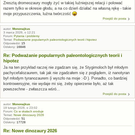
Zresztą dromeozaury mogły żyć w takiej luźniejszej relacji i polować
razem tylko w okresie głodu, a na co dzień działać na własną rękę - takie
moje przypuszczenia, luźna twórczość
Przejdź do posta
autor:
Mononajkus
3 marca 2026, o 12:21
Forum:
Pytania i problemy
Temat:
Podważanie popularnych paleontologicznych teorii i hipotez
Odpowiedzi:
15
Odsłony:
16846
Re: Podważanie popularnych paleontologicznych teorii i
hipotez
Ja na ten przykład raczej nie zgadzam się, że Stygimoloch był młodym
pachycefalozaurem, tak jak nie zgadzałem się z poglądem, iż nanotyran
był młodym tyranozaurem (i wyszło na moje :-D ). Ponadto, co bardziej
kontrowersyjne, nie wydaje mi się, żeby opierzenie było, aż tak
powszechne - zwłaszcza wśró...
Przejdź do posta
autor:
Mononajkus
19 lutego 2026, o 23:02
Forum:
Co w skałach eroduje
Temat:
Nowe dinozaury 2026
Odpowiedzi:
51
Odsłony:
17728
Re: Nowe dinozaury 2026