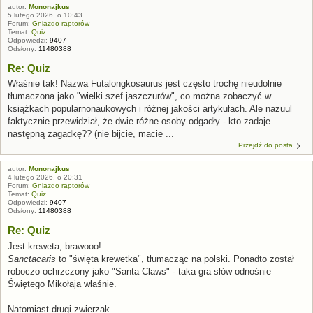
autor:
Mononajkus
5 lutego 2026, o 10:43
Forum:
Gniazdo raptorów
Temat:
Quiz
Odpowiedzi:
9407
Odsłony:
11480388
Re: Quiz
Właśnie tak! Nazwa Futalongkosaurus jest często trochę nieudolnie
tłumaczona jako "wielki szef jaszczurów", co można zobaczyć w
książkach popularnonaukowych i różnej jakości artykułach. Ale nazuul
faktycznie przewidział, że dwie różne osoby odgadły - kto zadaje
następną zagadkę?? (nie bijcie, macie ...
Przejdź do posta
autor:
Mononajkus
4 lutego 2026, o 20:31
Forum:
Gniazdo raptorów
Temat:
Quiz
Odpowiedzi:
9407
Odsłony:
11480388
Re: Quiz
Jest kreweta, brawooo!
Sanctacaris
to "święta krewetka", tłumacząc na polski. Ponadto został
roboczo ochrzczony jako "Santa Claws" - taka gra słów odnośnie
Świętego Mikołaja właśnie.
Natomiast drugi zwierzak...