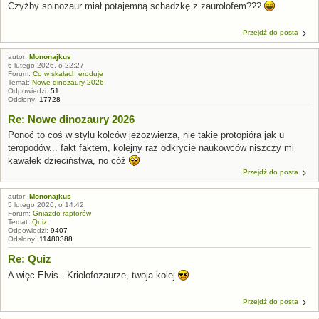
Czyżby spinozaur miał potajemną schadzkę z zaurolofem???
Przejdź do posta
autor:
Mononajkus
6 lutego 2026, o 22:27
Forum:
Co w skałach eroduje
Temat:
Nowe dinozaury 2026
Odpowiedzi:
51
Odsłony:
17728
Re: Nowe dinozaury 2026
Ponoć to coś w stylu kolców jeżozwierza, nie takie protopióra jak u
teropodów... fakt faktem, kolejny raz odkrycie naukowców niszczy mi
kawałek dzieciństwa, no cóż
Przejdź do posta
autor:
Mononajkus
5 lutego 2026, o 14:42
Forum:
Gniazdo raptorów
Temat:
Quiz
Odpowiedzi:
9407
Odsłony:
11480388
Re: Quiz
A więc Elvis - Kriolofozaurze, twoja kolej
Przejdź do posta