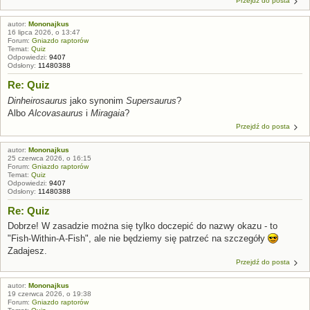
Przejdź do posta
autor:
Mononajkus
16 lipca 2026, o 13:47
Forum:
Gniazdo raptorów
Temat:
Quiz
Odpowiedzi:
9407
Odsłony:
11480388
Re: Quiz
Dinheirosaurus
jako synonim
Supersaurus
?
Albo
Alcovasaurus
i
Miragaia
?
Przejdź do posta
autor:
Mononajkus
25 czerwca 2026, o 16:15
Forum:
Gniazdo raptorów
Temat:
Quiz
Odpowiedzi:
9407
Odsłony:
11480388
Re: Quiz
Dobrze! W zasadzie można się tylko doczepić do nazwy okazu - to
"Fish-Within-A-Fish", ale nie będziemy się patrzeć na szczegóły
Zadajesz.
Przejdź do posta
autor:
Mononajkus
19 czerwca 2026, o 19:38
Forum:
Gniazdo raptorów