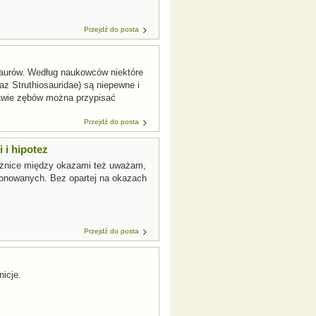
Przejdź do posta
zaurów. Według naukowców niektóre
z Struthiosauridae) są niepewne i
tawie zębów można przypisać
Przejdź do posta
 i hipotez
 różnice między okazami też uważam,
oponowanych. Bez opartej na okazach
Przejdź do posta
icje.