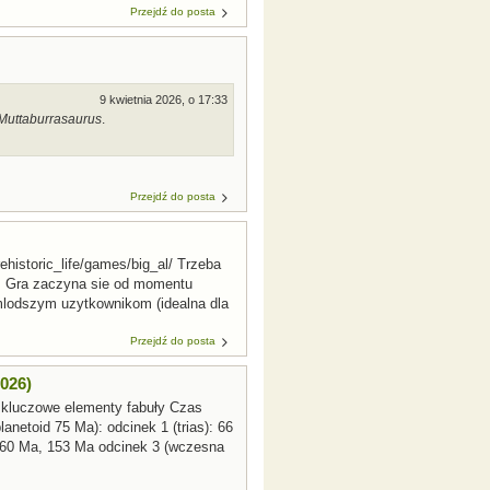
Przejdź do posta
9 kwietnia 2026, o 17:33
Muttaburrasaurus
.
Przejdź do posta
ehistoric_life/games/big_al/ Trzeba
ie. Gra zaczyna sie od momentu
mlodszym uzytkownikom (idealna dla
Przejdź do posta
026)
 kluczowe elementy fabuły Czas
anetoid 75 Ma): odcinek 1 (trias): 66
160 Ma, 153 Ma odcinek 3 (wczesna