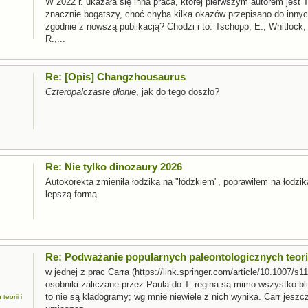
W 2022 r. ukazała się inna praca, której pierwszym autorem jest 
znacznie bogatszy, choć chyba kilka okazów przepisano do innyc
zgodnie z nowszą publikacją? Chodzi i to: Tschopp, E., Whitlock, J
R.,...
Re: [Opis] Changzhousaurus
Czteropalczaste dłonie
, jak do tego doszło?
Re: Nie tylko dinozaury 2026
Autokorekta zmieniła łodzika na "łódzkiem", poprawiłem na łodzi
lepszą formą.
Re: Podważanie popularnych paleontologicznych teorii
w jednej z prac Carra (https://link.springer.com/article/10.1007/s1
osobniki zaliczane przez Paula do T. regina są mimo wszystko bli
to nie są kladogramy; wg mnie niewiele z nich wynika. Carr jesz
eorii i