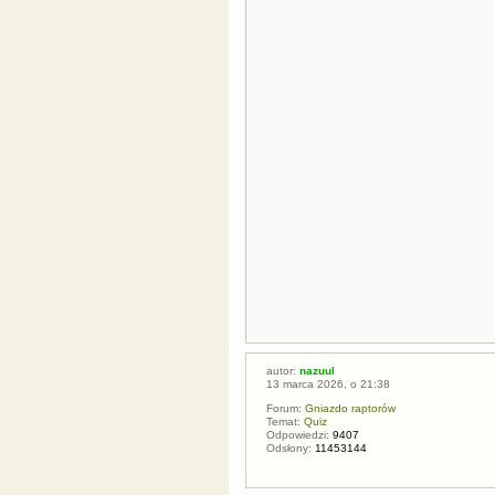
autor:
nazuul
13 marca 2026, o 21:38
Forum:
Gniazdo raptorów
Temat:
Quiz
Odpowiedzi:
9407
Odsłony:
11453144