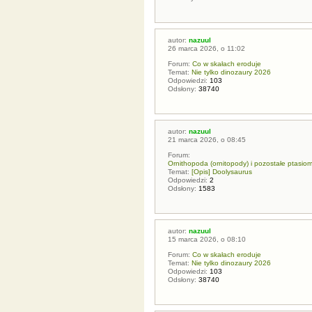
autor:
nazuul
26 marca 2026, o 11:02
Forum:
Co w skałach eroduje
Temat:
Nie tylko dinozaury 2026
Odpowiedzi:
103
Odsłony:
38740
autor:
nazuul
21 marca 2026, o 08:45
Forum:
Ornithopoda (ornitopody) i pozostałe ptasio
Temat:
[Opis] Doolysaurus
Odpowiedzi:
2
Odsłony:
1583
autor:
nazuul
15 marca 2026, o 08:10
Forum:
Co w skałach eroduje
Temat:
Nie tylko dinozaury 2026
Odpowiedzi:
103
Odsłony:
38740