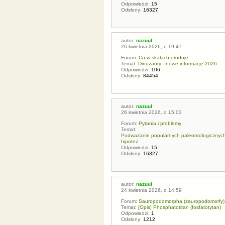
Odpowiedzi:
15
Odsłony:
16327
autor:
nazuul
26 kwietnia 2026, o 19:47
Forum:
Co w skałach eroduje
Temat:
Dinozaury - nowe informacje 2026
Odpowiedzi:
106
Odsłony:
84454
autor:
nazuul
26 kwietnia 2026, o 15:03
Forum:
Pytania i problemy
Temat:
Podważanie popularnych paleontologicznych t
hipotez
Odpowiedzi:
15
Odsłony:
16327
autor:
nazuul
24 kwietnia 2026, o 14:59
Forum:
Sauropodomorpha (zauropodomorfy)
Temat:
[Opis] Phosphatotitan (fosfatotytan)
Odpowiedzi:
1
Odsłony:
1212