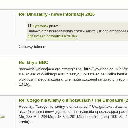
Re: Dinozaury - nowe informacje 2026
Lythronax
pisze:
↑
Budowa oraz neuroanatomia czaszki australijskiego ornitopoda
https://peerj.com/articles/20794/
Ciekawy takson.
Re: Gry z BBC
naprawde wciagajaca gra strategiczna. http://www.bbc.co.uk/sn/pr
sie wcielic w Wielkiego Ala i przezyc, wyrastajac na wielka best
wyklucia malego allozaura. Gre moge szczegolnie polecic nieco 
10-15),...
Re: Czego nie wiemy o dinozaurach / The Dinosaurs (2
Recenzja "Czego nie wiemy o dinozaurach" Uwaga: tekst ujawnia
akcji (niektóre nieuwzględnione, np. asteroida opuszczająca pas pl
Ma, 235 Ma, 234 Ma, 215 Ma, 201 Ma odcinek 2 (jura): 199 Ma, 
aurs
kreda): ...