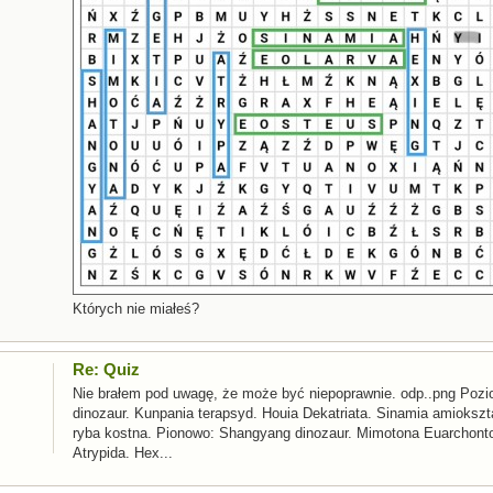
Których nie miałeś?
Re: Quiz
​Nie brałem pod uwagę, że może być niepoprawnie. odp..png Poz
dinozaur. Kunpania terapsyd. Houia Dekatriata. Sinamia amiokszta
ryba kostna. Pionowo: Shangyang dinozaur. Mimotona Euarchontog
Atrypida. Hex...