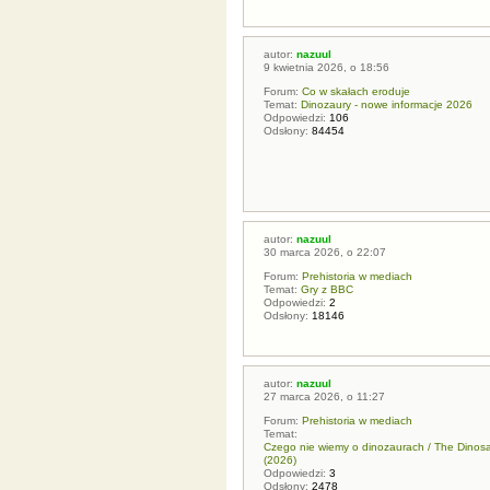
autor:
nazuul
9 kwietnia 2026, o 18:56
Forum:
Co w skałach eroduje
Temat:
Dinozaury - nowe informacje 2026
Odpowiedzi:
106
Odsłony:
84454
autor:
nazuul
30 marca 2026, o 22:07
Forum:
Prehistoria w mediach
Temat:
Gry z BBC
Odpowiedzi:
2
Odsłony:
18146
autor:
nazuul
27 marca 2026, o 11:27
Forum:
Prehistoria w mediach
Temat:
Czego nie wiemy o dinozaurach / The Dinos
(2026)
Odpowiedzi:
3
Odsłony:
2478