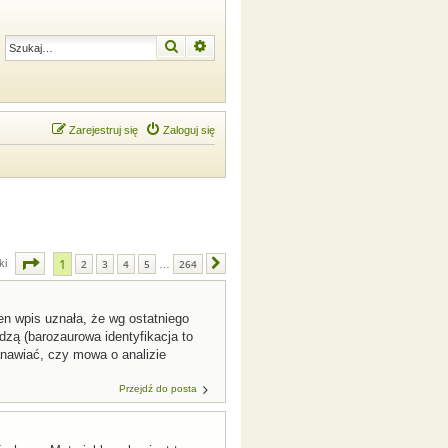
Szukaj
Wyszukiwanie zaawansowane
Zarejestruj się
Zaloguj się
Strona
1
z
264
1
ki
2
3
4
5
264
Następna
…
en wpis uznała, że wg ostatniego
edzą (barozaurowa identyfikacja to
anawiać, czy mowa o analizie
Przejdź do posta