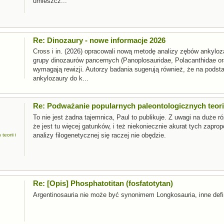
umieszcz...
Re: Dinozaury - nowe informacje 2026
Cross i in. (2026) opracowali nową metodę analizy zębów ankylo
grupy dinozaurów pancernych (Panoplosauridae, Polacanthidae ora
wymagają rewizji. Autorzy badania sugerują również, że na pods
ankylozaury do k...
Re: Podważanie popularnych paleontologicznych teorii
To nie jest żadna tajemnica, Paul to publikuje. Z uwagi na duże
że jest tu więcej gatunków, i też niekoniecznie akurat tych zapr
analizy filogenetycznej się raczej nie obędzie.
eorii i
Re: [Opis] Phosphatotitan (fosfatotytan)
Argentinosauria nie może być synonimem Longkosauria, inne defin