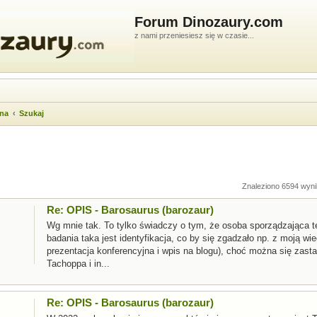
Forum Dinozaury.com
z nami przeniesiesz się w czasie...
wna
Szukaj
ukiwanie zaawansowane
Znaleziono 6594 wyni
Re: OPIS - Barosaurus (barozaur)
Wg mnie tak. To tylko świadczy o tym, że osoba sporządzająca t
badania taka jest identyfikacja, co by się zgadzało np. z moją wi
prezentacja konferencyjna i wpis na blogu), choć można się zast
Tachoppa i in...
Re: OPIS - Barosaurus (barozaur)