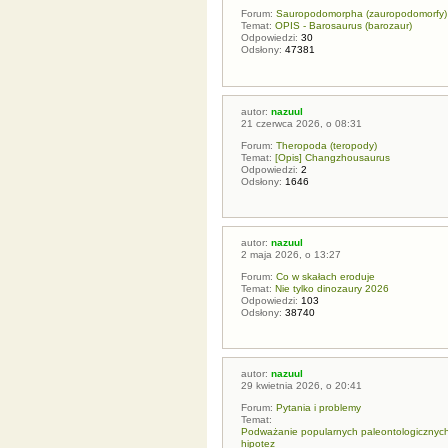
Forum:
Sauropodomorpha (zauropodomorfy)
Temat:
OPIS - Barosaurus (barozaur)
Odpowiedzi:
30
Odsłony:
47381
autor:
nazuul
21 czerwca 2026, o 08:31
Forum:
Theropoda (teropody)
Temat:
[Opis] Changzhousaurus
Odpowiedzi:
2
Odsłony:
1646
autor:
nazuul
2 maja 2026, o 13:27
Forum:
Co w skałach eroduje
Temat:
Nie tylko dinozaury 2026
Odpowiedzi:
103
Odsłony:
38740
autor:
nazuul
29 kwietnia 2026, o 20:41
Forum:
Pytania i problemy
Temat:
Podważanie popularnych paleontologicznych t
hipotez