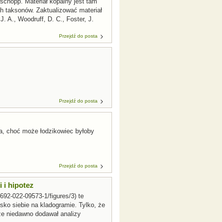
Tschopp. Materiał kopalny jest tam
h taksonów. Zaktualizować materiał
. A., Woodruff, D. C., Foster, J.
Przejdź do posta
Przejdź do posta
ka, choć może łodzikowiec byłoby
Przejdź do posta
 i hipotez
1692-022-09573-1/figures/3) te
sko siebie na kladogramie. Tylko, że
cze niedawno dodawał analizy