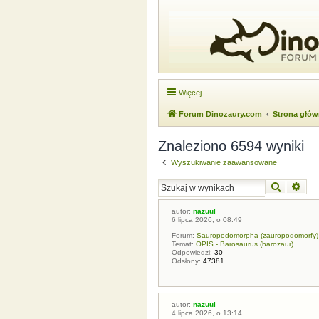
Więcej…
Forum Dinozaury.com
Strona głó
Znaleziono 6594 wyniki
Wyszukiwanie zaawansowane
Szukaj
Wysz
autor:
nazuul
6 lipca 2026, o 08:49
Forum:
Sauropodomorpha (zauropodomorfy)
Temat:
OPIS - Barosaurus (barozaur)
Odpowiedzi:
30
Odsłony:
47381
autor:
nazuul
4 lipca 2026, o 13:14