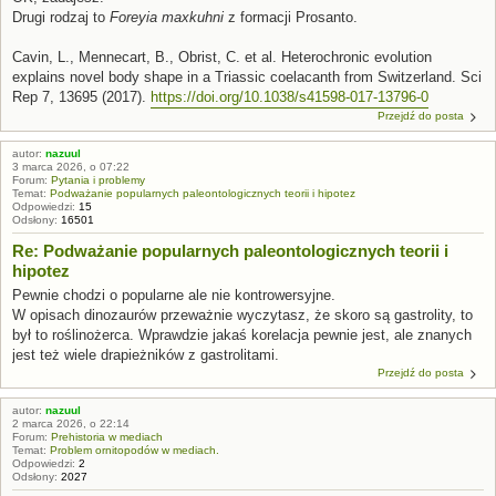
Drugi rodzaj to
Foreyia maxkuhni
z formacji Prosanto.
Cavin, L., Mennecart, B., Obrist, C. et al. Heterochronic evolution
explains novel body shape in a Triassic coelacanth from Switzerland. Sci
Rep 7, 13695 (2017).
https://doi.org/10.1038/s41598-017-13796-0
Przejdź do posta
autor:
nazuul
3 marca 2026, o 07:22
Forum:
Pytania i problemy
Temat:
Podważanie popularnych paleontologicznych teorii i hipotez
Odpowiedzi:
15
Odsłony:
16501
Re: Podważanie popularnych paleontologicznych teorii i
hipotez
Pewnie chodzi o popularne ale nie kontrowersyjne.
W opisach dinozaurów przeważnie wyczytasz, że skoro są gastrolity, to
był to roślinożerca. Wprawdzie jakaś korelacja pewnie jest, ale znanych
jest też wiele drapieżników z gastrolitami.
Przejdź do posta
autor:
nazuul
2 marca 2026, o 22:14
Forum:
Prehistoria w mediach
Temat:
Problem ornitopodów w mediach.
Odpowiedzi:
2
Odsłony:
2027