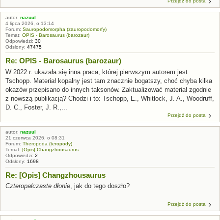
Przejdź do posta
autor:
nazuul
4 lipca 2026, o 13:14
Forum:
Sauropodomorpha (zauropodomorfy)
Temat:
OPIS - Barosaurus (barozaur)
Odpowiedzi:
30
Odsłony:
47475
Re: OPIS - Barosaurus (barozaur)
W 2022 r. ukazała się inna praca, której pierwszym autorem jest
Tschopp. Materiał kopalny jest tam znacznie bogatszy, choć chyba kilka
okazów przepisano do innych taksonów. Zaktualizować materiał zgodnie
z nowszą publikacją? Chodzi i to: Tschopp, E., Whitlock, J. A., Woodruff,
D. C., Foster, J. R.,...
Przejdź do posta
autor:
nazuul
21 czerwca 2026, o 08:31
Forum:
Theropoda (teropody)
Temat:
[Opis] Changzhousaurus
Odpowiedzi:
2
Odsłony:
1698
Re: [Opis] Changzhousaurus
Czteropalczaste dłonie
, jak do tego doszło?
Przejdź do posta