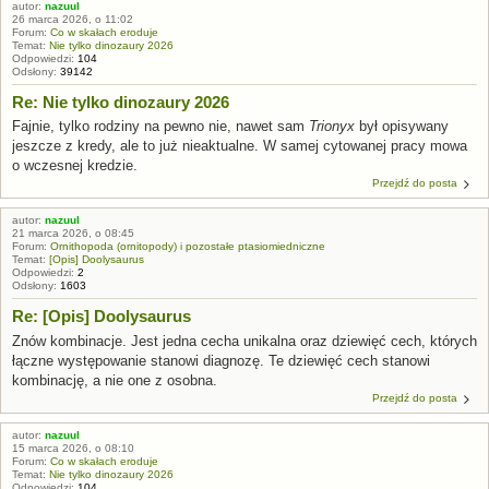
autor:
nazuul
26 marca 2026, o 11:02
Forum:
Co w skałach eroduje
Temat:
Nie tylko dinozaury 2026
Odpowiedzi:
104
Odsłony:
39142
Re: Nie tylko dinozaury 2026
Fajnie, tylko rodziny na pewno nie, nawet sam
Trionyx
był opisywany
jeszcze z kredy, ale to już nieaktualne. W samej cytowanej pracy mowa
o wczesnej kredzie.
Przejdź do posta
autor:
nazuul
21 marca 2026, o 08:45
Forum:
Ornithopoda (ornitopody) i pozostałe ptasiomiedniczne
Temat:
[Opis] Doolysaurus
Odpowiedzi:
2
Odsłony:
1603
Re: [Opis] Doolysaurus
Znów kombinacje. Jest jedna cecha unikalna oraz dziewięć cech, których
łączne występowanie stanowi diagnozę. Te dziewięć cech stanowi
kombinację, a nie one z osobna.
Przejdź do posta
autor:
nazuul
15 marca 2026, o 08:10
Forum:
Co w skałach eroduje
Temat:
Nie tylko dinozaury 2026
Odpowiedzi:
104