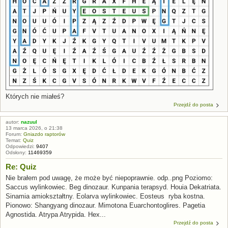
Których nie miałeś?
Przejdź do posta
autor:
nazuul
13 marca 2026, o 21:38
Forum:
Gniazdo raptorów
Temat:
Quiz
Odpowiedzi:
9407
Odsłony:
11469359
Re: Quiz
​Nie brałem pod uwagę, że może być niepoprawnie. odp..png Poziomo:
Saccus wylinkowiec. Beg dinozaur. Kunpania terapsyd. Houia Dekatriata.
Sinamia amiokształtny. Eolarva wylinkowiec. Eosteus ​ ryba kostna.
Pionowo: Shangyang dinozaur. Mimotona Euarchontoglires. Pagetia
Agnostida. Atrypa Atrypida. Hex...
Przejdź do posta