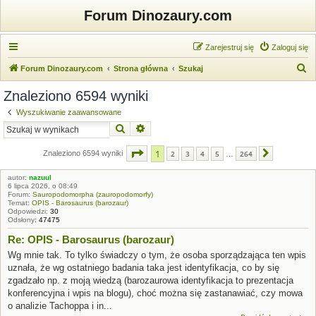
Forum Dinozaury.com
Zarejestruj się
Zaloguj się
S
Forum Dinozaury.com
Strona główna
Szukaj
z
Znaleziono 6594 wyniki
u
Wyszukiwanie zaawansowane
k
Szukaj
Wyszukiwanie zaawansowane
a
Strona
1
z
264
1
j
Znaleziono 6594 wyniki
2
3
4
5
264
Następna
…
autor:
nazuul
6 lipca 2026, o 08:49
Forum:
Sauropodomorpha (zauropodomorfy)
Temat:
OPIS - Barosaurus (barozaur)
Odpowiedzi:
30
Odsłony:
47475
Re: OPIS - Barosaurus (barozaur)
Wg mnie tak. To tylko świadczy o tym, że osoba sporządzająca ten wpis
uznała, że wg ostatniego badania taka jest identyfikacja, co by się
zgadzało np. z moją wiedzą (barozaurowa identyfikacja to prezentacja
konferencyjna i wpis na blogu), choć można się zastanawiać, czy mowa
o analizie Tachoppa i in...