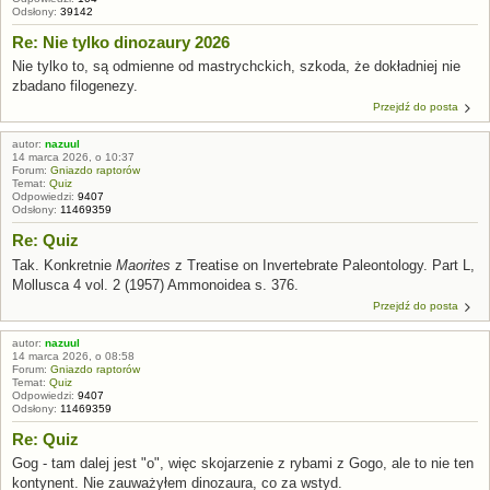
Odsłony:
39142
Re: Nie tylko dinozaury 2026
Nie tylko to, są odmienne od mastrychckich, szkoda, że dokładniej nie
zbadano filogenezy.
Przejdź do posta
autor:
nazuul
14 marca 2026, o 10:37
Forum:
Gniazdo raptorów
Temat:
Quiz
Odpowiedzi:
9407
Odsłony:
11469359
Re: Quiz
Tak. Konkretnie
Maorites
z Treatise on Invertebrate Paleontology. Part L,
Mollusca 4 vol. 2 (1957) Ammonoidea s. 376.
Przejdź do posta
autor:
nazuul
14 marca 2026, o 08:58
Forum:
Gniazdo raptorów
Temat:
Quiz
Odpowiedzi:
9407
Odsłony:
11469359
Re: Quiz
Gog - tam dalej jest "o", więc skojarzenie z rybami z Gogo, ale to nie ten
kontynent. Nie zauważyłem dinozaura, co za wstyd.