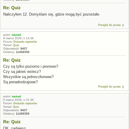
Re: Quiz
Naliczyłem 12. Domyślam się, gdzie mogą być pozostałe.
Przejdź do posta
autor:
nazuul
8 marca 2026, o 12:36
Forum:
Gniazdo raptorów
Temat:
Quiz
Odpowiedzi:
9407
Odsłony:
11469359
Re: Quiz
Czy są tylko poziomo i pionowo?
Czy są jakieś wstecz?
Wszystkie są jednoczłonowe?
Są ponadrodzajowe?
Przejdź do posta
autor:
nazuul
5 marca 2026, o 21:36
Forum:
Gniazdo raptorów
Temat:
Quiz
Odpowiedzi:
9407
Odsłony:
11469359
Re: Quiz
OK, zadajesz.