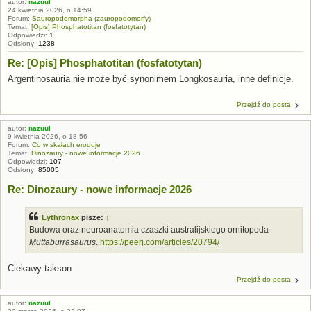
autor:
nazuul
24 kwietnia 2026, o 14:59
Forum:
Sauropodomorpha (zauropodomorfy)
Temat:
[Opis] Phosphatotitan (fosfatotytan)
Odpowiedzi:
1
Odsłony:
1238
Re: [Opis] Phosphatotitan (fosfatotytan)
Argentinosauria nie może być synonimem Longkosauria, inne definicje.
Przejdź do posta
autor:
nazuul
9 kwietnia 2026, o 18:56
Forum:
Co w skałach eroduje
Temat:
Dinozaury - nowe informacje 2026
Odpowiedzi:
107
Odsłony:
85005
Re: Dinozaury - nowe informacje 2026
Lythronax
pisze:
↑
Budowa oraz neuroanatomia czaszki australijskiego ornitopoda
Muttaburrasaurus
.
https://peerj.com/articles/20794/
Ciekawy takson.
Przejdź do posta
autor:
nazuul