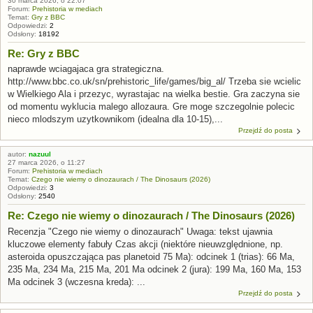
30 marca 2026, o 22:07
Forum:
Prehistoria w mediach
Temat:
Gry z BBC
Odpowiedzi:
2
Odsłony:
18192
Re: Gry z BBC
naprawde wciagajaca gra strategiczna.
http://www.bbc.co.uk/sn/prehistoric_life/games/big_al/ Trzeba sie wcielic
w Wielkiego Ala i przezyc, wyrastajac na wielka bestie. Gra zaczyna sie
od momentu wyklucia malego allozaura. Gre moge szczegolnie polecic
nieco mlodszym uzytkownikom (idealna dla 10-15),...
Przejdź do posta
autor:
nazuul
27 marca 2026, o 11:27
Forum:
Prehistoria w mediach
Temat:
Czego nie wiemy o dinozaurach / The Dinosaurs (2026)
Odpowiedzi:
3
Odsłony:
2540
Re: Czego nie wiemy o dinozaurach / The Dinosaurs (2026)
Recenzja "Czego nie wiemy o dinozaurach" Uwaga: tekst ujawnia
kluczowe elementy fabuły Czas akcji (niektóre nieuwzględnione, np.
asteroida opuszczająca pas planetoid 75 Ma): odcinek 1 (trias): 66 Ma,
235 Ma, 234 Ma, 215 Ma, 201 Ma odcinek 2 (jura): 199 Ma, 160 Ma, 153
Ma odcinek 3 (wczesna kreda): ...
Przejdź do posta