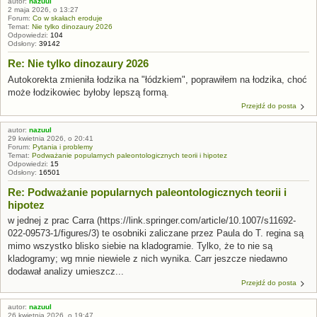
autor:
nazuul
2 maja 2026, o 13:27
Forum:
Co w skałach eroduje
Temat:
Nie tylko dinozaury 2026
Odpowiedzi:
104
Odsłony:
39142
Re: Nie tylko dinozaury 2026
Autokorekta zmieniła łodzika na "łódzkiem", poprawiłem na łodzika, choć
może łodzikowiec byłoby lepszą formą.
Przejdź do posta
autor:
nazuul
29 kwietnia 2026, o 20:41
Forum:
Pytania i problemy
Temat:
Podważanie popularnych paleontologicznych teorii i hipotez
Odpowiedzi:
15
Odsłony:
16501
Re: Podważanie popularnych paleontologicznych teorii i
hipotez
w jednej z prac Carra (https://link.springer.com/article/10.1007/s11692-
022-09573-1/figures/3) te osobniki zaliczane przez Paula do T. regina są
mimo wszystko blisko siebie na kladogramie. Tylko, że to nie są
kladogramy; wg mnie niewiele z nich wynika. Carr jeszcze niedawno
dodawał analizy umieszcz...
Przejdź do posta
autor:
nazuul
26 kwietnia 2026, o 19:47