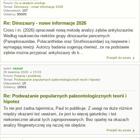
Forum:
Co w skałach eroduje
Temat:
Dinozaury - nowe informacje 2026
Odpowiedzi:
107
Odsłony:
85005
Re: Dinozaury - nowe informacje 2026
Cross i in. (2026) opracowali nową metodę analizy zębów ankylozaurów.
Według naukowców niektóre grupy dinozaurów pancernych
(Panoplosauridae, Polacanthidae oraz Struthiosauridae) są niepewne i
wymagają rewizji. Autorzy badania sugerują również, że na podstawie
zębów można przypisać ankylozaury do k...
Przejdź do posta
autor:
nazuul
26 kwietnia 2026, o 15:03
Forum:
Pytania i problemy
Temat:
Podważanie popularnych paleontologicznych teorii i hipotez
Odpowiedzi:
15
Odsłony:
16501
Re: Podważanie popularnych paleontologicznych teorii i
hipotez
To nie jest żadna tajemnica, Paul to publikuje. Z uwagi na duże różnice
między okazami też uważam, że jest tu więcej gatunków, i też
niekoniecznie akurat tych zaproponowanych. Bez opartej na okazach
analizy filogenetycznej się raczej nie obędzie.
Przejdź do posta