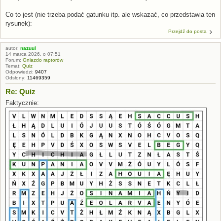
Co to jest (nie trzeba podać gatunku itp. ale wskazać, co przedstawia ten
rysunek):
Przejdź do posta
autor:
nazuul
14 marca 2026, o 07:51
Forum:
Gniazdo raptorów
Temat:
Quiz
Odpowiedzi:
9407
Odsłony:
11469359
Re: Quiz
Faktycznie: