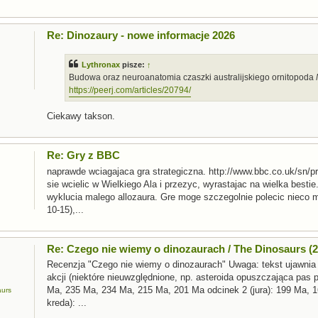
Re: Dinozaury - nowe informacje 2026
Lythronax
pisze:
↑
Budowa oraz neuroanatomia czaszki australijskiego ornitopoda
https://peerj.com/articles/20794/
Ciekawy takson.
Re: Gry z BBC
naprawde wciagajaca gra strategiczna. http://www.bbc.co.uk/sn/pr
sie wcielic w Wielkiego Ala i przezyc, wyrastajac na wielka best
wyklucia malego allozaura. Gre moge szczegolnie polecic nieco 
10-15),...
Re: Czego nie wiemy o dinozaurach / The Dinosaurs (2
Recenzja "Czego nie wiemy o dinozaurach" Uwaga: tekst ujawnia
akcji (niektóre nieuwzględnione, np. asteroida opuszczająca pas pl
Ma, 235 Ma, 234 Ma, 215 Ma, 201 Ma odcinek 2 (jura): 199 Ma, 
aurs
kreda): ...