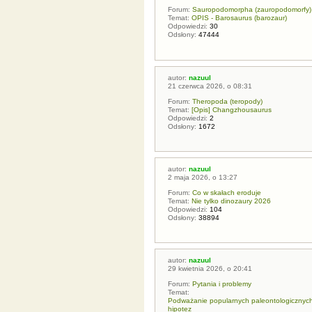
Forum:
Sauropodomorpha (zauropodomorfy)
Temat:
OPIS - Barosaurus (barozaur)
Odpowiedzi:
30
Odsłony:
47444
autor:
nazuul
21 czerwca 2026, o 08:31
Forum:
Theropoda (teropody)
Temat:
[Opis] Changzhousaurus
Odpowiedzi:
2
Odsłony:
1672
autor:
nazuul
2 maja 2026, o 13:27
Forum:
Co w skałach eroduje
Temat:
Nie tylko dinozaury 2026
Odpowiedzi:
104
Odsłony:
38894
autor:
nazuul
29 kwietnia 2026, o 20:41
Forum:
Pytania i problemy
Temat:
Podważanie popularnych paleontologicznych t
hipotez