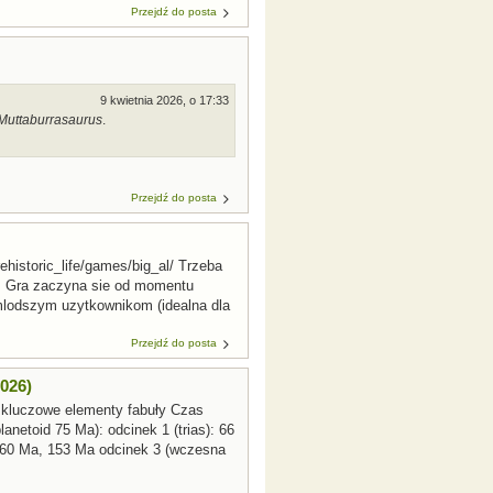
Przejdź do posta
9 kwietnia 2026, o 17:33
Muttaburrasaurus
.
Przejdź do posta
ehistoric_life/games/big_al/ Trzeba
ie. Gra zaczyna sie od momentu
mlodszym uzytkownikom (idealna dla
Przejdź do posta
026)
 kluczowe elementy fabuły Czas
anetoid 75 Ma): odcinek 1 (trias): 66
160 Ma, 153 Ma odcinek 3 (wczesna