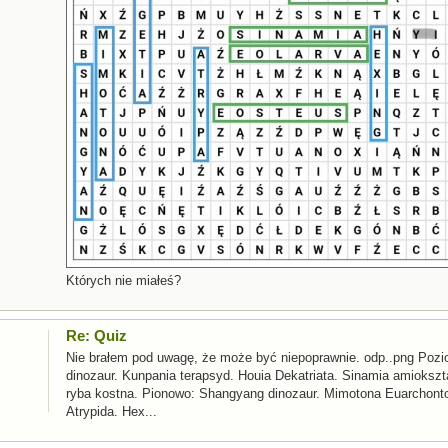
Których nie miałeś?
Re: Quiz
​Nie brałem pod uwagę, że może być niepoprawnie. odp..png Poz
dinozaur. Kunpania terapsyd. Houia Dekatriata. Sinamia amiokszta
ryba kostna. Pionowo: Shangyang dinozaur. Mimotona Euarchontog
Atrypida. Hex...