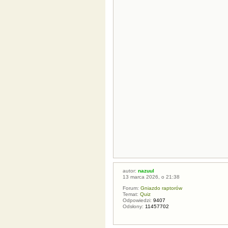
autor:
nazuul
13 marca 2026, o 21:38
Forum:
Gniazdo raptorów
Temat:
Quiz
Odpowiedzi:
9407
Odsłony:
11457702