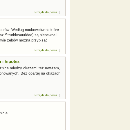
Przejdź do posta
zaurów. Według naukowców niektóre
z Struthiosauridae) są niepewne i
tawie zębów można przypisać
Przejdź do posta
 i hipotez
 różnice między okazami też uważam,
oponowanych. Bez opartej na okazach
Przejdź do posta
icje.