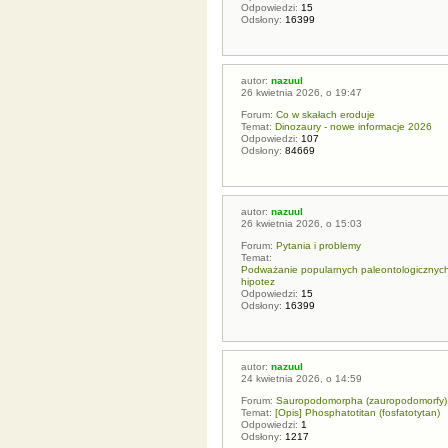
Odpowiedzi:
15
Odsłony:
16399
autor:
nazuul
26 kwietnia 2026, o 19:47
Forum:
Co w skałach eroduje
Temat:
Dinozaury - nowe informacje 2026
Odpowiedzi:
107
Odsłony:
84669
autor:
nazuul
26 kwietnia 2026, o 15:03
Forum:
Pytania i problemy
Temat:
Podważanie popularnych paleontologicznych t
hipotez
Odpowiedzi:
15
Odsłony:
16399
autor:
nazuul
24 kwietnia 2026, o 14:59
Forum:
Sauropodomorpha (zauropodomorfy)
Temat:
[Opis] Phosphatotitan (fosfatotytan)
Odpowiedzi:
1
Odsłony:
1217