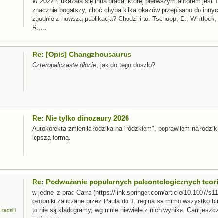
W 2022 r. ukazała się inna praca, której pierwszym autorem jest 
znacznie bogatszy, choć chyba kilka okazów przepisano do innyc
zgodnie z nowszą publikacją? Chodzi i to: Tschopp, E., Whitlock, J
R.,...
Re: [Opis] Changzhousaurus
Czteropalczaste dłonie
, jak do tego doszło?
Re: Nie tylko dinozaury 2026
Autokorekta zmieniła łodzika na "łódzkiem", poprawiłem na łodzi
lepszą formą.
Re: Podważanie popularnych paleontologicznych teorii
w jednej z prac Carra (https://link.springer.com/article/10.1007/s1
osobniki zaliczane przez Paula do T. regina są mimo wszystko bli
to nie są kladogramy; wg mnie niewiele z nich wynika. Carr jesz
eorii i