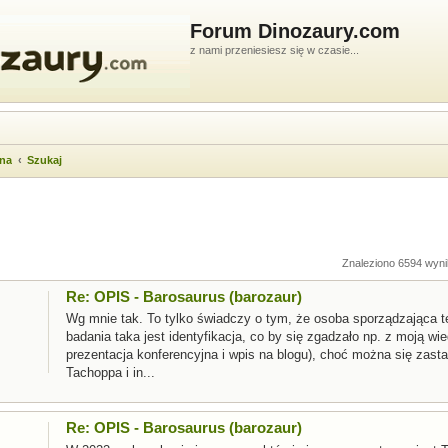
Forum Dinozaury.com
z nami przeniesiesz się w czasie...
wna
Szukaj
ukiwanie zaawansowane
Znaleziono 6594 wyni
Re: OPIS - Barosaurus (barozaur)
Wg mnie tak. To tylko świadczy o tym, że osoba sporządzająca t
badania taka jest identyfikacja, co by się zgadzało np. z moją wi
prezentacja konferencyjna i wpis na blogu), choć można się zast
Tachoppa i in...
Re: OPIS - Barosaurus (barozaur)