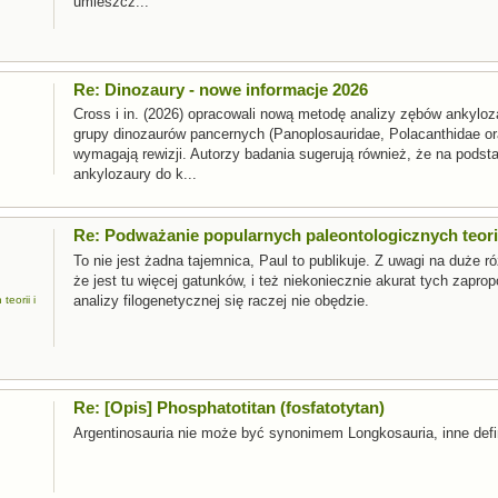
umieszcz...
Re: Dinozaury - nowe informacje 2026
Cross i in. (2026) opracowali nową metodę analizy zębów ankylo
grupy dinozaurów pancernych (Panoplosauridae, Polacanthidae ora
wymagają rewizji. Autorzy badania sugerują również, że na pods
ankylozaury do k...
Re: Podważanie popularnych paleontologicznych teorii
To nie jest żadna tajemnica, Paul to publikuje. Z uwagi na duże
że jest tu więcej gatunków, i też niekoniecznie akurat tych zapr
analizy filogenetycznej się raczej nie obędzie.
eorii i
Re: [Opis] Phosphatotitan (fosfatotytan)
Argentinosauria nie może być synonimem Longkosauria, inne defin