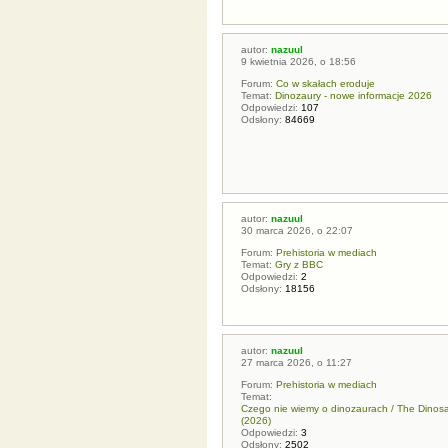
autor:
nazuul
9 kwietnia 2026, o 18:56
Forum:
Co w skałach eroduje
Temat:
Dinozaury - nowe informacje 2026
Odpowiedzi:
107
Odsłony:
84669
autor:
nazuul
30 marca 2026, o 22:07
Forum:
Prehistoria w mediach
Temat:
Gry z BBC
Odpowiedzi:
2
Odsłony:
18156
autor:
nazuul
27 marca 2026, o 11:27
Forum:
Prehistoria w mediach
Temat:
Czego nie wiemy o dinozaurach / The Dinos
(2026)
Odpowiedzi:
3
Odsłony:
2502