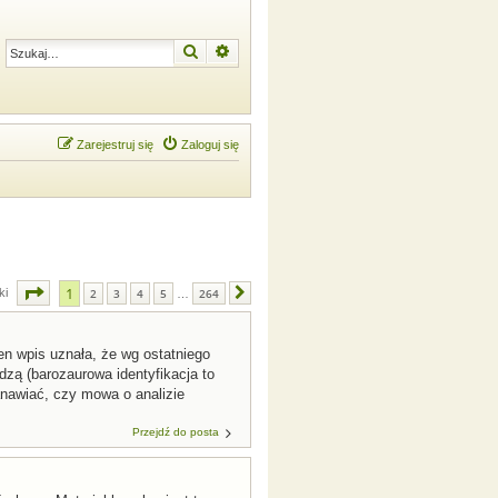
Szukaj
Wyszukiwanie zaawansowane
Zarejestruj się
Zaloguj się
Strona
1
z
264
1
ki
2
3
4
5
264
Następna
…
en wpis uznała, że wg ostatniego
edzą (barozaurowa identyfikacja to
anawiać, czy mowa o analizie
Przejdź do posta