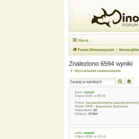
Więcej…
Forum Dinozaury.com
Strona głó
Znaleziono 6594 wyniki
Wyszukiwanie zaawansowane
Szukaj
Wysz
autor:
nazuul
6 lipca 2026, o 08:49
Forum:
Sauropodomorpha (zauropodomorfy)
Temat:
OPIS - Barosaurus (barozaur)
Odpowiedzi:
30
Odsłony:
47444
autor:
nazuul
4 lipca 2026, o 13:14