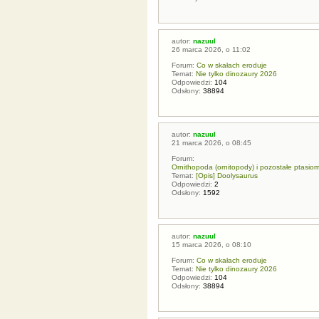
autor:
nazuul
26 marca 2026, o 11:02
Forum:
Co w skałach eroduje
Temat:
Nie tylko dinozaury 2026
Odpowiedzi:
104
Odsłony:
38894
autor:
nazuul
21 marca 2026, o 08:45
Forum:
Ornithopoda (ornitopody) i pozostałe ptasio
Temat:
[Opis] Doolysaurus
Odpowiedzi:
2
Odsłony:
1592
autor:
nazuul
15 marca 2026, o 08:10
Forum:
Co w skałach eroduje
Temat:
Nie tylko dinozaury 2026
Odpowiedzi:
104
Odsłony:
38894