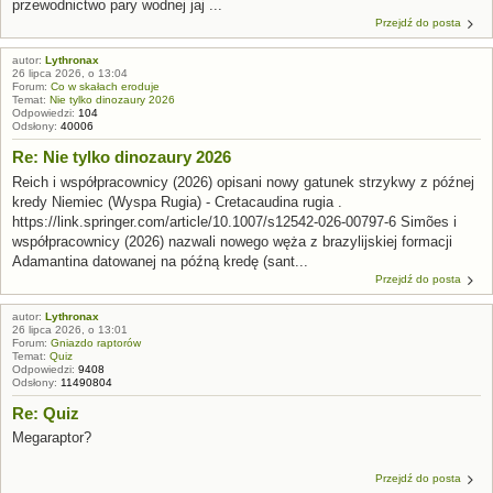
przewodnictwo pary wodnej jaj ...
Przejdź do posta
autor:
Lythronax
26 lipca 2026, o 13:04
Forum:
Co w skałach eroduje
Temat:
Nie tylko dinozaury 2026
Odpowiedzi:
104
Odsłony:
40006
Re: Nie tylko dinozaury 2026
Reich i współpracownicy (2026) opisani nowy gatunek strzykwy z późnej
kredy Niemiec (Wyspa Rugia) - Cretacaudina rugia .
https://link.springer.com/article/10.1007/s12542-026-00797-6 Simões i
współpracownicy (2026) nazwali nowego węża z brazylijskiej formacji
Adamantina datowanej na późną kredę (sant...
Przejdź do posta
autor:
Lythronax
26 lipca 2026, o 13:01
Forum:
Gniazdo raptorów
Temat:
Quiz
Odpowiedzi:
9408
Odsłony:
11490804
Re: Quiz
Megaraptor?
Przejdź do posta