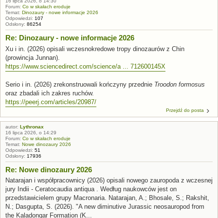
16 lipca 2026, o 14:30
Forum:
Co w skałach eroduje
Temat:
Dinozaury - nowe informacje 2026
Odpowiedzi:
107
Odsłony:
86254
Re: Dinozaury - nowe informacje 2026
Xu i in. (2026) opisali wczesnokredowe tropy dinozaurów z Chin
(prowincja Junnan).
https://www.sciencedirect.com/science/a ... 712600145X
Serio i in. (2026) zrekonstruowali kończyny przednie
Troodon formosus
oraz zbadali ich zakres ruchów.
https://peerj.com/articles/20987/
Przejdź do posta
autor:
Lythronax
16 lipca 2026, o 14:29
Forum:
Co w skałach eroduje
Temat:
Nowe dinozaury 2026
Odpowiedzi:
51
Odsłony:
17936
Re: Nowe dinozaury 2026
Natarajan i współpracownicy (2026) opisali nowego zauropoda z wczesnej
jury Indii - Ceratocaudia antiqua . Według naukowców jest on
przedstawicielem grupy Macronaria. Natarajan, A.; Bhosale, S.; Rakshit,
N.; Dasgupta, S. (2026). "A new diminutive Jurassic neosauropod from
the Kaladongar Formation (K...