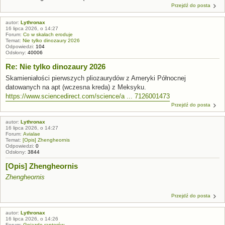
Przejdź do posta
autor:
Lythronax
16 lipca 2026, o 14:27
Forum:
Co w skałach eroduje
Temat:
Nie tylko dinozaury 2026
Odpowiedzi:
104
Odsłony:
40006
Re: Nie tylko dinozaury 2026
Skamieniałości pierwszych pliozaurydów z Ameryki Północnej
datowanych na apt (wczesna kreda) z Meksyku.
https://www.sciencedirect.com/science/a ... 7126001473
Przejdź do posta
autor:
Lythronax
16 lipca 2026, o 14:27
Forum:
Avialae
Temat:
[Opis] Zhengheornis
Odpowiedzi:
0
Odsłony:
3844
[Opis] Zhengheornis
Zhengheornis
Przejdź do posta
autor:
Lythronax
16 lipca 2026, o 14:26
Forum:
Gniazdo raptorów