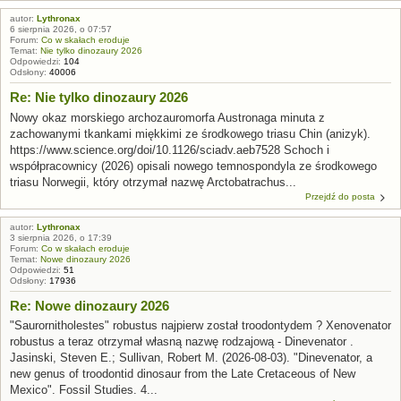
autor:
Lythronax
6 sierpnia 2026, o 07:57
Forum:
Co w skałach eroduje
Temat:
Nie tylko dinozaury 2026
Odpowiedzi:
104
Odsłony:
40006
Re: Nie tylko dinozaury 2026
Nowy okaz morskiego archozauromorfa Austronaga minuta z
zachowanymi tkankami miękkimi ze środkowego triasu Chin (anizyk).
https://www.science.org/doi/10.1126/sciadv.aeb7528 Schoch i
współpracownicy (2026) opisali nowego temnospondyla ze środkowego
triasu Norwegii, który otrzymał nazwę Arctobatrachus...
Przejdź do posta
autor:
Lythronax
3 sierpnia 2026, o 17:39
Forum:
Co w skałach eroduje
Temat:
Nowe dinozaury 2026
Odpowiedzi:
51
Odsłony:
17936
Re: Nowe dinozaury 2026
"Saurornitholestes" robustus najpierw został troodontydem ? Xenovenator
robustus a teraz otrzymał własną nazwę rodzajową - Dinevenator .
Jasinski, Steven E.; Sullivan, Robert M. (2026-08-03). "Dinevenator, a
new genus of troodontid dinosaur from the Late Cretaceous of New
Mexico". Fossil Studies. 4...