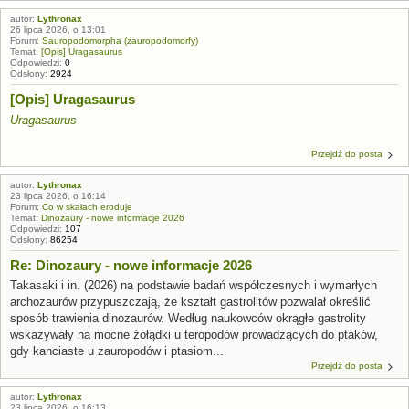
autor:
Lythronax
26 lipca 2026, o 13:01
Forum:
Sauropodomorpha (zauropodomorfy)
Temat:
[Opis] Uragasaurus
Odpowiedzi:
0
Odsłony:
2924
[Opis] Uragasaurus
Uragasaurus
Przejdź do posta
autor:
Lythronax
23 lipca 2026, o 16:14
Forum:
Co w skałach eroduje
Temat:
Dinozaury - nowe informacje 2026
Odpowiedzi:
107
Odsłony:
86254
Re: Dinozaury - nowe informacje 2026
Takasaki i in. (2026) na podstawie badań współczesnych i wymarłych
archozaurów przypuszczają, że kształt gastrolitów pozwalał określić
sposób trawienia dinozaurów. Według naukowców okrągłe gastrolity
wskazywały na mocne żołądki u teropodów prowadzących do ptaków,
gdy kanciaste u zauropodów i ptasiom...
Przejdź do posta
autor:
Lythronax
23 lipca 2026, o 16:13