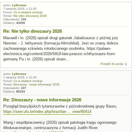
autor:
Lythronax
7 sierpnia 2026, o 11:45
Forum:
Co w skałach eroduje
Temat:
Nie tylko dinozaury 2026
Odpowiedzi:
104
Odsłony:
40006
Re: Nie tylko dinozaury 2026
Maxwell i in. (2026) opisali drugi gatunek Jabalisaurus z późnej jury
Niemiec - J. tethyensis (formacja Altmühltal). Jest on znany dobrze
zachowanego szkieletu młodocianego osobnika. https://palaeo-
electronica.org/content/2026/5919-late-jurassic-ichthyosaurs-from-
germany Pu i in. (2026) opisali skam...
Przejdź do posta
autor:
Lythronax
7 sierpnia 2026, o 11:44
Forum:
Co w skałach eroduje
Temat:
Dinozaury - nowe informacje 2026
Odpowiedzi:
107
Odsłony:
86254
Re: Dinozaury - nowe informacje 2026
Przegląd brazylijskich tytanozaurów z późnokredowej grupy Bauru.
https://seer.ufu.br/index.php/brazilian ... view/80414
Wang i współpracownicy (2026) opisali patologię kręgu ogonowego
Medusaceratops
, centrozauryna z formacji Judith River.