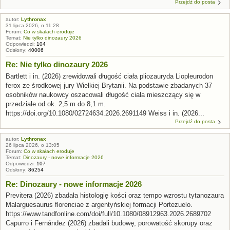
Przejdź do posta
autor:
Lythronax
31 lipca 2026, o 11:28
Forum:
Co w skałach eroduje
Temat:
Nie tylko dinozaury 2026
Odpowiedzi:
104
Odsłony:
40006
Re: Nie tylko dinozaury 2026
Bartlett i in. (2026) zrewidowali długość ciała pliozauryda Liopleurodon
ferox ze środkowej jury Wielkiej Brytanii. Na podstawie zbadanych 37
osobników naukowcy oszacowali długość ciała mieszczący się w
przedziale od ok. 2,5 m do 8,1 m.
https://doi.org/10.1080/02724634.2026.2691149 Weiss i in. (2026...
Przejdź do posta
autor:
Lythronax
26 lipca 2026, o 13:05
Forum:
Co w skałach eroduje
Temat:
Dinozaury - nowe informacje 2026
Odpowiedzi:
107
Odsłony:
86254
Re: Dinozaury - nowe informacje 2026
Previtera (2026) zbadała histologię kości oraz tempo wzrostu tytanozaura
Malarguesaurus florenciae z argentyńskiej formacji Portezuelo.
https://www.tandfonline.com/doi/full/10.1080/08912963.2026.2689702
Capurro i Fernández (2026) zbadali budowę, porowatość skorupy oraz