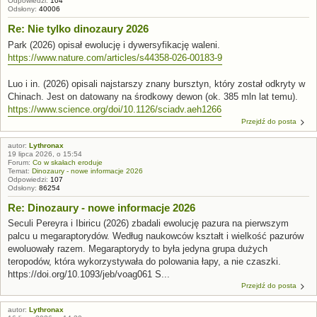
Odpowiedzi:
104
Odsłony:
40006
Re: Nie tylko dinozaury 2026
Park (2026) opisał ewolucję i dywersyfikację waleni.
https://www.nature.com/articles/s44358-026-00183-9
Luo i in. (2026) opisali najstarszy znany bursztyn, który został odkryty w
Chinach. Jest on datowany na środkowy dewon (ok. 385 mln lat temu).
https://www.science.org/doi/10.1126/sciadv.aeh1266
Przejdź do posta
autor:
Lythronax
19 lipca 2026, o 15:54
Forum:
Co w skałach eroduje
Temat:
Dinozaury - nowe informacje 2026
Odpowiedzi:
107
Odsłony:
86254
Re: Dinozaury - nowe informacje 2026
Seculi Pereyra i Ibiricu (2026) zbadali ewolucję pazura na pierwszym
palcu u megaraptorydów. Według naukowców kształt i wielkość pazurów
ewoluowały razem. Megaraptorydy to była jedyna grupa dużych
teropodów, która wykorzystywała do polowania łapy, a nie czaszki.
https://doi.org/10.1093/jeb/voag061 S...
Przejdź do posta
autor:
Lythronax