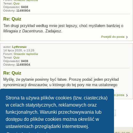
Temat:
Quiz
Odpowiedzi:
9408
Odsłony:
11490804
Re: Quiz
Ten drugi przykład według mnie jest lepszy, choć myślałem bardziej o
Miragaia
z
Dacentrurus
. Zadajesz.
Przejdź do posta
autor:
Lythronax
14 lipca 2026, o 13:26
Forum:
Gniazdo raptorów
Temat:
Quiz
Odpowiedzi:
9408
Odsłony:
11490804
Re: Quiz
Myślę, że pytanie powinny być łatwe. Proszę podać jeden przykład
synonimizacji dinozaurów, u którego do tej pory nie ma ustalonego
konsensusu w tym temacie.
Przejdź do posta
Strona ta używa plików cookies (tzw. ciasteczka)
w celach statystycznych, reklamowych oraz
funkcjonalnych. Warunki przechowywania lub
Strona
1
z
84
1
Znaleziono 2099 wyników
2
3
4
5
84
Następna
…
dostępu do plików cookies można określić w
ustawieniach przeglądarki internetowej.