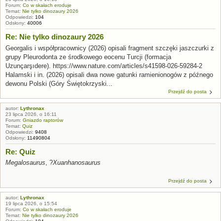
Forum:
Co w skałach eroduje
Temat:
Nie tylko dinozaury 2026
Odpowiedzi:
104
Odsłony:
40006
Re: Nie tylko dinozaury 2026
Georgalis i współpracownicy (2026) opisali fragment szczęki jaszczurki z
grupy Pleurodonta ze środkowego eocenu Turcji (formacja
Uzunçarşıdere). https://www.nature.com/articles/s41598-026-59284-2
Halamski i in. (2026) opisali dwa nowe gatunki ramienionogów z późnego
dewonu Polski (Góry Świętokrzyski...
Przejdź do posta
autor:
Lythronax
23 lipca 2026, o 16:11
Forum:
Gniazdo raptorów
Temat:
Quiz
Odpowiedzi:
9408
Odsłony:
11490804
Re: Quiz
Megalosaurus
, ?
Xuanhanosaurus
Przejdź do posta
autor:
Lythronax
19 lipca 2026, o 15:54
Forum:
Co w skałach eroduje
Temat:
Nie tylko dinozaury 2026