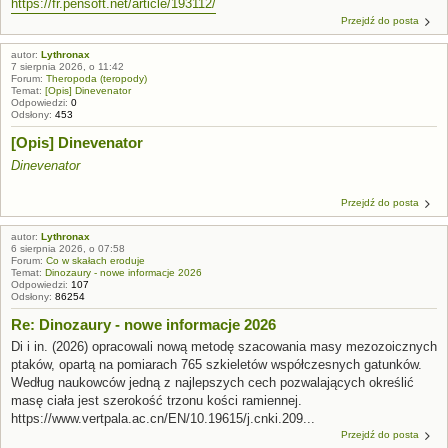
https://fr.pensoft.net/article/193112/
Przejdź do posta
autor:
Lythronax
7 sierpnia 2026, o 11:42
Forum:
Theropoda (teropody)
Temat:
[Opis] Dinevenator
Odpowiedzi:
0
Odsłony:
453
[Opis] Dinevenator
Dinevenator
Przejdź do posta
autor:
Lythronax
6 sierpnia 2026, o 07:58
Forum:
Co w skałach eroduje
Temat:
Dinozaury - nowe informacje 2026
Odpowiedzi:
107
Odsłony:
86254
Re: Dinozaury - nowe informacje 2026
Di i in. (2026) opracowali nową metodę szacowania masy mezozoicznych
ptaków, opartą na pomiarach 765 szkieletów współczesnych gatunków.
Według naukowców jedną z najlepszych cech pozwalających określić
masę ciała jest szerokość trzonu kości ramiennej.
https://www.vertpala.ac.cn/EN/10.19615/j.cnki.209...
Przejdź do posta