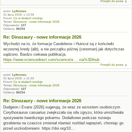
Przejdź do posta
autor:
Lythronax
31 lipca 2026, o 13:56
Forum:
Co w skałach eroduje
Temat:
Dinozaury - nowe informacje 2026
Odpowiedzi:
107
Odsłony:
86254
Re: Dinozaury - nowe informacje 2026
Wychodzi na to, że formacje Candeleros i Huincul są z końcówki
wczesnej kredy (alb), a nie początku późnej (cenoman) jak dotychczas
sądzono. Bardzo ciekawa publikacja.
https://www.sciencedirect.com/science/a ... via%3Dihub
Przejdź do posta
autor:
Lythronax
31 lipca 2026, o 11:33
Forum:
Co w skałach eroduje
Temat:
Dinozaury - nowe informacje 2026
Odpowiedzi:
107
Odsłony:
86254
Re: Dinozaury - nowe informacje 2026
Dudgeon i Evans (2026) sugerują, że wraz ze wzrostem osobniczym
Corythosaurus casuarius zwiększała się siła zgryzu, która umożliwiała
spożywanie twardszego pokarmu. Dodatkowo podczas rozwoju
grzebienia na czaszce zmieniał również rozkład naprężeń, chroniąc go
przed uszkodzeniami. https://doi.org/10....