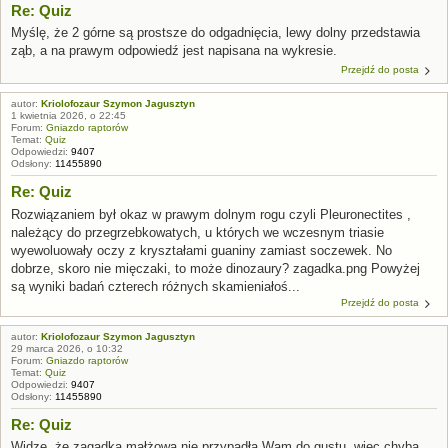
Re: Quiz
Myślę, że 2 górne są prostsze do odgadnięcia, lewy dolny przedstawia
ząb, a na prawym odpowiedź jest napisana na wykresie.
Przejdź do posta
autor:
Kriolofozaur Szymon Jagusztyn
1 kwietnia 2026, o 22:45
Forum:
Gniazdo raptorów
Temat:
Quiz
Odpowiedzi:
9407
Odsłony:
11455890
Re: Quiz
Rozwiązaniem był okaz w prawym dolnym rogu czyli Pleuronectites ,
należący do przegrzebkowatych, u których we wczesnym triasie
wyewoluowały oczy z kryształami guaniny zamiast soczewek. No
dobrze, skoro nie mięczaki, to może dinozaury? zagadka.png Powyżej
są wyniki badań czterech różnych skamieniałoś...
Przejdź do posta
autor:
Kriolofozaur Szymon Jagusztyn
29 marca 2026, o 10:32
Forum:
Gniazdo raptorów
Temat:
Quiz
Odpowiedzi:
9407
Odsłony:
11455890
Re: Quiz
Widzę, że zagadka małżowa nie przypadła Wam do gustu, więc chyba