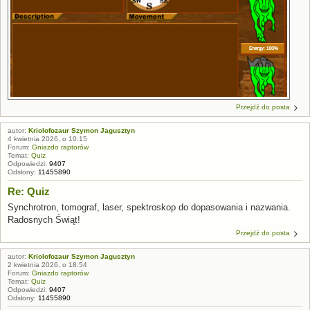
Przejdź do posta
autor:
Kriolofozaur Szymon Jagusztyn
4 kwietnia 2026, o 10:15
Forum:
Gniazdo raptorów
Temat:
Quiz
Odpowiedzi:
9407
Odsłony:
11455890
Re: Quiz
Synchrotron, tomograf, laser, spektroskop do dopasowania i nazwania.
Radosnych Świąt!
Przejdź do posta
autor:
Kriolofozaur Szymon Jagusztyn
2 kwietnia 2026, o 18:54
Forum:
Gniazdo raptorów
Temat:
Quiz
Odpowiedzi:
9407
Odsłony:
11455890