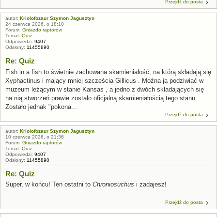
Przejdź do posta
autor:
Kriolofozaur Szymon Jagusztyn
24 czerwca 2026, o 18:10
Forum:
Gniazdo raptorów
Temat:
Quiz
Odpowiedzi:
9407
Odsłony:
11455890
Re: Quiz
Fish in a fish to świetnie zachowana skamieniałość, na którą składają się
Xyphactinus i mający mniej szczęścia Gillicus . Można ją podziwiać w
muzeum leżącym w stanie Kansas , a jedno z dwóch składających się
na nią stworzeń prawie zostało oficjalną skamieniałością tego stanu.
Zostało jednak "pokona...
Przejdź do posta
autor:
Kriolofozaur Szymon Jagusztyn
10 czerwca 2026, o 21:36
Forum:
Gniazdo raptorów
Temat:
Quiz
Odpowiedzi:
9407
Odsłony:
11455890
Re: Quiz
Super, w końcu! Ten ostatni to
Chroniosuchus
i zadajesz!
Przejdź do posta