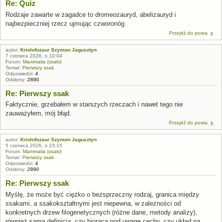
Re: Quiz
Rodzaje zawarte w zagadce to dromeozauryd, abelizauryd i
najbezpieczniej rzecz ujmując czworonóg.
Przejdź do posta
autor:
Kriolofozaur Szymon Jagusztyn
7 czerwca 2026, o 10:04
Forum:
Mammalia (ssaki)
Temat:
Pierwszy ssak
Odpowiedzi:
4
Odsłony:
2890
Re: Pierwszy ssak
Faktycznie, grzebałem w starszych rzeczach i nawet tego nie
zauważyłem, mój błąd.
Przejdź do posta
autor:
Kriolofozaur Szymon Jagusztyn
5 czerwca 2026, o 23:15
Forum:
Mammalia (ssaki)
Temat:
Pierwszy ssak
Odpowiedzi:
4
Odsłony:
2890
Re: Pierwszy ssak
Myślę, że może być ciężko o bezsprzeczny rodzaj, granica między
ssakami, a ssakokształtnymi jest niepewna, w zależności od
konkretnych drzew filogenetycznych (różne dane, metody analizy),
również sama definicja, czy biorąca pod uwagę cechy, czy układ na