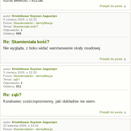
różna wielkość i kształt.
Przejdź do posta
autor:
Kriolofozaur Szymon Jagusztyn
5 czerwca 2026, o 22:22
Forum:
Skamieniałości - identyfikacja
Temat:
Skamieniała kość?
Odpowiedzi:
1
Odsłony:
896
Re: Skamieniała kość?
Nie wygląda, z boku widać warstwowanie skały osadowej.
Przejdź do posta
autor:
Kriolofozaur Szymon Jagusztyn
5 czerwca 2026, o 22:20
Forum:
Skamieniałości - identyfikacja
Temat:
ząb?
Odpowiedzi:
2
Odsłony:
651
Re: ząb?
Koralowiec sześciopromienny, jaki dokładnie nie wiem.
Przejdź do posta
autor:
Kriolofozaur Szymon Jagusztyn
12 kwietnia 2026, o 14:31
Forum:
Skamieniałości - identyfikacja