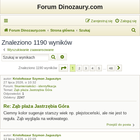
Forum Dinozaury.com
Zarejestruj się
Zaloguj się
S
Forum Dinozaury.com
Strona główna
Szukaj
z
Znaleziono 1190 wyników
u
Wyszukiwanie zaawansowane
k
Szukaj
Wyszukiwanie zaawansowane
a
Strona
1
z
48
1
j
Znaleziono 1190 wyników
2
3
4
5
48
Następna
…
autor:
Kriolofozaur Szymon Jagusztyn
27 lipca 2026, o 10:32
Forum:
Skamieniałości - identyfikacja
Temat:
Ząb plaża Jastrzębia Góra
Odpowiedzi:
1
Odsłony:
2247
Re: Ząb plaża Jastrzębia Góra
Ciemny kolor sugeruje starszy wiek np. plejstoceński, ale nie jest to
reguła. Ząb wygląda na wołowatego.
Przejdź do posta
autor:
Kriolofozaur Szymon Jagusztyn
12 lipca 2026, o 22:05