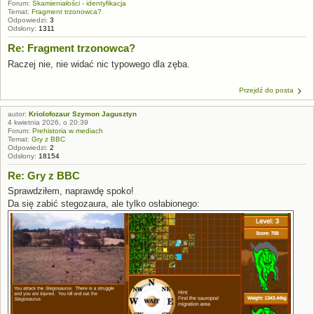
Forum:
Skamieniałości - identyfikacja
Temat:
Fragment trzonowca?
Odpowiedzi:
3
Odsłony:
1311
Re: Fragment trzonowca?
Raczej nie, nie widać nic typowego dla zęba.
Przejdź do posta
autor:
Kriolofozaur Szymon Jagusztyn
4 kwietnia 2026, o 20:39
Forum:
Prehistoria w mediach
Temat:
Gry z BBC
Odpowiedzi:
2
Odsłony:
18154
Re: Gry z BBC
Sprawdziłem, naprawdę spoko!
Da się zabić stegozaura, ale tylko osłabionego: