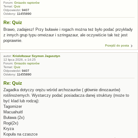
Forum:
Gniazdo raptorów
Temat:
Quiz
Odpowiedzi:
9407
Odsłony:
11455890
Re: Quiz
Brawo, zadajesz! Przy buławie i rogach można też było podać przykłady
z innych grup typu omeizaur i szringazaur, ale oczywiście tak też jest
poprawnie.
Przejdź do posta
autor:
Kriolofozaur Szymon Jagusztyn
12 lipca 2026, o 14:25
Forum:
Gniazdo raptorów
Temat:
Quiz
Odpowiedzi:
9407
Odsłony:
11455890
Re: Quiz
Zagadka dotyczy orężu wśród archozaurów ( głównie dinozaurów)
roślinożernych. Wystarczy podać posiadacza danej struktury (może to
być klad lub rodzaj):
Tagomizer
Macuahuitl
Buława (2x)
Rogi(2x)
Kryza
Kopuła na czaszce