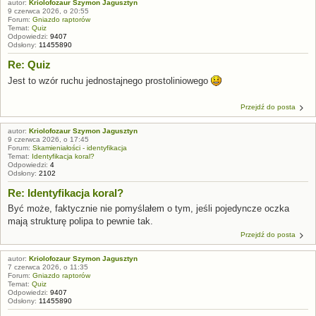
autor:
Kriolofozaur Szymon Jagusztyn
9 czerwca 2026, o 20:55
Forum:
Gniazdo raptorów
Temat:
Quiz
Odpowiedzi:
9407
Odsłony:
11455890
Re: Quiz
Jest to wzór ruchu jednostajnego prostoliniowego
Przejdź do posta
autor:
Kriolofozaur Szymon Jagusztyn
9 czerwca 2026, o 17:45
Forum:
Skamieniałości - identyfikacja
Temat:
Identyfikacja koral?
Odpowiedzi:
4
Odsłony:
2102
Re: Identyfikacja koral?
Być może, faktycznie nie pomyślałem o tym, jeśli pojedyncze oczka
mają strukturę polipa to pewnie tak.
Przejdź do posta
autor:
Kriolofozaur Szymon Jagusztyn
7 czerwca 2026, o 11:35
Forum:
Gniazdo raptorów
Temat:
Quiz
Odpowiedzi:
9407
Odsłony:
11455890