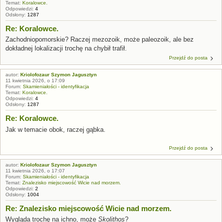
Temat:
Koralowce.
Odpowiedzi:
4
Odsłony:
1287
Re: Koralowce.
Zachodniopomorskie? Raczej mezozoik, może paleozoik, ale bez
dokładnej lokalizacji trochę na chybił trafił.
Przejdź do posta
autor:
Kriolofozaur Szymon Jagusztyn
11 kwietnia 2026, o 17:09
Forum:
Skamieniałości - identyfikacja
Temat:
Koralowce.
Odpowiedzi:
4
Odsłony:
1287
Re: Koralowce.
Jak w temacie obok, raczej gąbka.
Przejdź do posta
autor:
Kriolofozaur Szymon Jagusztyn
11 kwietnia 2026, o 17:07
Forum:
Skamieniałości - identyfikacja
Temat:
Znalezisko miejscowość Wicie nad morzem.
Odpowiedzi:
2
Odsłony:
1004
Re: Znalezisko miejscowość Wicie nad morzem.
Wygląda trochę na ichno, może
Skolithos
?