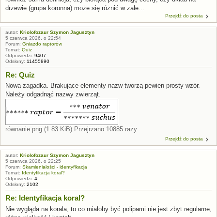
drzewie (grupa koronna) może się różnić w zale...
Przejdź do posta
autor:
Kriolofozaur Szymon Jagusztyn
5 czerwca 2026, o 22:54
Forum:
Gniazdo raptorów
Temat:
Quiz
Odpowiedzi:
9407
Odsłony:
11455890
Re: Quiz
Nowa zagadka. Brakujące elementy nazw tworzą pewien prosty wzór.
Należy odgadnąć nazwy zwierząt.
równanie.png (1.83 KiB) Przejrzano 10885 razy
Przejdź do posta
autor:
Kriolofozaur Szymon Jagusztyn
5 czerwca 2026, o 22:25
Forum:
Skamieniałości - identyfikacja
Temat:
Identyfikacja koral?
Odpowiedzi:
4
Odsłony:
2102
Re: Identyfikacja koral?
Nie wygląda na korala, to co miałoby być polipami nie jest zbyt regularne,