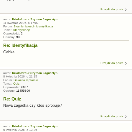
Przejdź do posta
autor:
Kriolofozaur Szymon Jagusztyn
11 kwietnia 2026, o 17:02
Forum:
Skamieniałości - identyfikacja
Temat:
Identyfikacja
Odpowiedzi:
2
Odsłony:
930
Re: Identyfikacja
Gąbka
Przejdź do posta
autor:
Kriolofozaur Szymon Jagusztyn
8 kwietnia 2026, o 21:15
Forum:
Gniazdo raptorów
Temat:
Quiz
Odpowiedzi:
9407
Odsłony:
11455890
Re: Quiz
Nowa zagadka czy ktoś spróbuje?
Przejdź do posta
autor:
Kriolofozaur Szymon Jagusztyn
6 kwietnia 2026, o 13:26