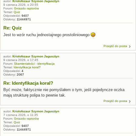
autor:
Kriolofozaur Szymon Jagusztyn
9 czerwca 2026, o 20:55
Forum:
Gniazdo raptorów
Temat:
Quiz
Odpowiedzi:
9407
Odsłony:
11444971
Re: Quiz
Jest to wzór ruchu jednostajnego prostoliniowego
Przejdź do posta
autor:
Kriolofozaur Szymon Jagusztyn
9 czerwca 2026, o 17:45
Forum:
Skamieniałości - identyfikacja
Temat:
Identyfikacja koral?
Odpowiedzi:
4
Odsłony:
2067
Re: Identyfikacja koral?
Być może, faktycznie nie pomyślałem o tym, jeśli pojedyncze oczka
mają strukturę polipa to pewnie tak.
Przejdź do posta
autor:
Kriolofozaur Szymon Jagusztyn
7 czerwca 2026, o 11:35
Forum:
Gniazdo raptorów
Temat:
Quiz
Odpowiedzi:
9407
Odsłony:
11444971