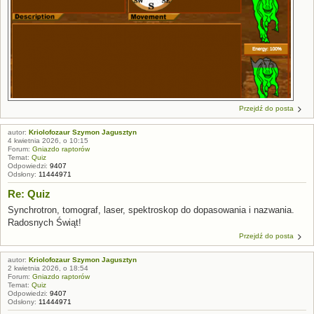
Przejdź do posta
autor:
Kriolofozaur Szymon Jagusztyn
4 kwietnia 2026, o 10:15
Forum:
Gniazdo raptorów
Temat:
Quiz
Odpowiedzi:
9407
Odsłony:
11444971
Re: Quiz
Synchrotron, tomograf, laser, spektroskop do dopasowania i nazwania.
Radosnych Świąt!
Przejdź do posta
autor:
Kriolofozaur Szymon Jagusztyn
2 kwietnia 2026, o 18:54
Forum:
Gniazdo raptorów
Temat:
Quiz
Odpowiedzi:
9407
Odsłony:
11444971