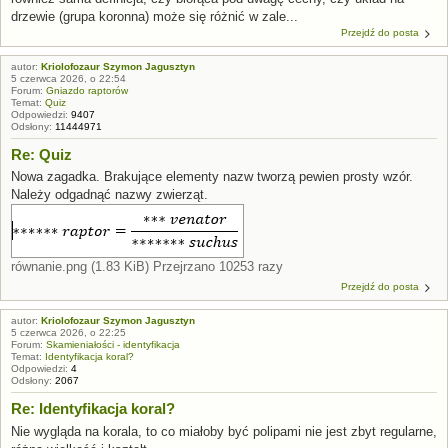
drzewie (grupa koronna) może się różnić w zale...
Przejdź do posta
autor:
Kriolofozaur Szymon Jagusztyn
5 czerwca 2026, o 22:54
Forum:
Gniazdo raptorów
Temat:
Quiz
Odpowiedzi:
9407
Odsłony:
11444971
Re: Quiz
Nowa zagadka. Brakujące elementy nazw tworzą pewien prosty wzór.
Należy odgadnąć nazwy zwierząt.
równanie.png (1.83 KiB) Przejrzano 10253 razy
Przejdź do posta
autor:
Kriolofozaur Szymon Jagusztyn
5 czerwca 2026, o 22:25
Forum:
Skamieniałości - identyfikacja
Temat:
Identyfikacja koral?
Odpowiedzi:
4
Odsłony:
2067
Re: Identyfikacja koral?
Nie wygląda na korala, to co miałoby być polipami nie jest zbyt regularne,