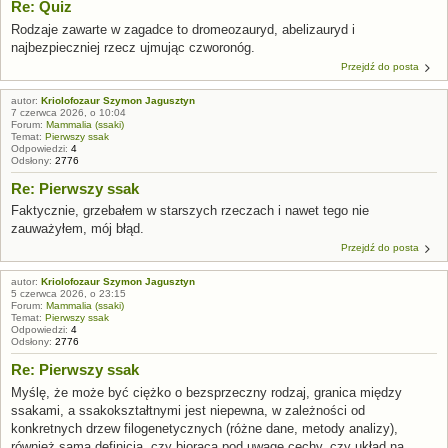
Re: Quiz
Rodzaje zawarte w zagadce to dromeozauryd, abelizauryd i
najbezpieczniej rzecz ujmując czworonóg.
Przejdź do posta
autor:
Kriolofozaur Szymon Jagusztyn
7 czerwca 2026, o 10:04
Forum:
Mammalia (ssaki)
Temat:
Pierwszy ssak
Odpowiedzi:
4
Odsłony:
2776
Re: Pierwszy ssak
Faktycznie, grzebałem w starszych rzeczach i nawet tego nie
zauważyłem, mój błąd.
Przejdź do posta
autor:
Kriolofozaur Szymon Jagusztyn
5 czerwca 2026, o 23:15
Forum:
Mammalia (ssaki)
Temat:
Pierwszy ssak
Odpowiedzi:
4
Odsłony:
2776
Re: Pierwszy ssak
Myślę, że może być ciężko o bezsprzeczny rodzaj, granica między
ssakami, a ssakokształtnymi jest niepewna, w zależności od
konkretnych drzew filogenetycznych (różne dane, metody analizy),
również sama definicja, czy biorąca pod uwagę cechy, czy układ na