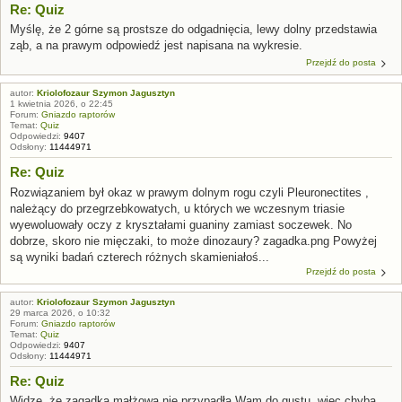
Re: Quiz
Myślę, że 2 górne są prostsze do odgadnięcia, lewy dolny przedstawia
ząb, a na prawym odpowiedź jest napisana na wykresie.
Przejdź do posta
autor:
Kriolofozaur Szymon Jagusztyn
1 kwietnia 2026, o 22:45
Forum:
Gniazdo raptorów
Temat:
Quiz
Odpowiedzi:
9407
Odsłony:
11444971
Re: Quiz
Rozwiązaniem był okaz w prawym dolnym rogu czyli Pleuronectites ,
należący do przegrzebkowatych, u których we wczesnym triasie
wyewoluowały oczy z kryształami guaniny zamiast soczewek. No
dobrze, skoro nie mięczaki, to może dinozaury? zagadka.png Powyżej
są wyniki badań czterech różnych skamieniałoś...
Przejdź do posta
autor:
Kriolofozaur Szymon Jagusztyn
29 marca 2026, o 10:32
Forum:
Gniazdo raptorów
Temat:
Quiz
Odpowiedzi:
9407
Odsłony:
11444971
Re: Quiz
Widzę, że zagadka małżowa nie przypadła Wam do gustu, więc chyba