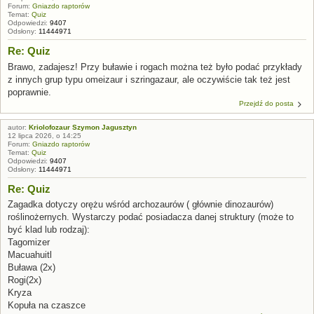
Forum:
Gniazdo raptorów
Temat:
Quiz
Odpowiedzi:
9407
Odsłony:
11444971
Re: Quiz
Brawo, zadajesz! Przy buławie i rogach można też było podać przykłady
z innych grup typu omeizaur i szringazaur, ale oczywiście tak też jest
poprawnie.
Przejdź do posta
autor:
Kriolofozaur Szymon Jagusztyn
12 lipca 2026, o 14:25
Forum:
Gniazdo raptorów
Temat:
Quiz
Odpowiedzi:
9407
Odsłony:
11444971
Re: Quiz
Zagadka dotyczy orężu wśród archozaurów ( głównie dinozaurów)
roślinożernych. Wystarczy podać posiadacza danej struktury (może to
być klad lub rodzaj):
Tagomizer
Macuahuitl
Buława (2x)
Rogi(2x)
Kryza
Kopuła na czaszce