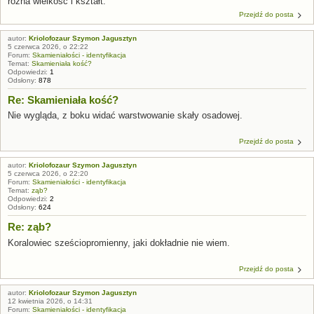
różna wielkość i kształt.
Przejdź do posta
autor:
Kriolofozaur Szymon Jagusztyn
5 czerwca 2026, o 22:22
Forum:
Skamieniałości - identyfikacja
Temat:
Skamieniała kość?
Odpowiedzi:
1
Odsłony:
878
Re: Skamieniała kość?
Nie wygląda, z boku widać warstwowanie skały osadowej.
Przejdź do posta
autor:
Kriolofozaur Szymon Jagusztyn
5 czerwca 2026, o 22:20
Forum:
Skamieniałości - identyfikacja
Temat:
ząb?
Odpowiedzi:
2
Odsłony:
624
Re: ząb?
Koralowiec sześciopromienny, jaki dokładnie nie wiem.
Przejdź do posta
autor:
Kriolofozaur Szymon Jagusztyn
12 kwietnia 2026, o 14:31
Forum:
Skamieniałości - identyfikacja