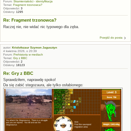
Forum:
Skamieniałości - identyfikacja
Temat:
Fragment trzonowca?
Odpowiedzi:
3
Odsłony:
1295
Re: Fragment trzonowca?
Raczej nie, nie widać nic typowego dla zęba.
Przejdź do posta
autor:
Kriolofozaur Szymon Jagusztyn
4 kwietnia 2026, o 20:39
Forum:
Prehistoria w mediach
Temat:
Gry z BBC
Odpowiedzi:
2
Odsłony:
18123
Re: Gry z BBC
Sprawdziłem, naprawdę spoko!
Da się zabić stegozaura, ale tylko osłabionego: