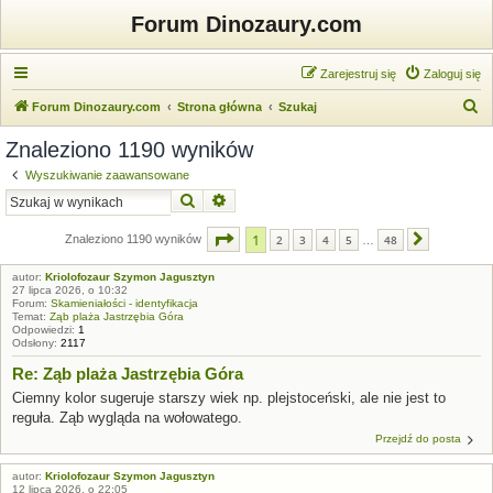
Forum Dinozaury.com
Zarejestruj się
Zaloguj się
S
Forum Dinozaury.com
Strona główna
Szukaj
z
Znaleziono 1190 wyników
u
Wyszukiwanie zaawansowane
k
Szukaj
Wyszukiwanie zaawansowane
a
Strona
1
z
48
1
j
Znaleziono 1190 wyników
2
3
4
5
48
Następna
…
autor:
Kriolofozaur Szymon Jagusztyn
27 lipca 2026, o 10:32
Forum:
Skamieniałości - identyfikacja
Temat:
Ząb plaża Jastrzębia Góra
Odpowiedzi:
1
Odsłony:
2117
Re: Ząb plaża Jastrzębia Góra
Ciemny kolor sugeruje starszy wiek np. plejstoceński, ale nie jest to
reguła. Ząb wygląda na wołowatego.
Przejdź do posta
autor:
Kriolofozaur Szymon Jagusztyn
12 lipca 2026, o 22:05