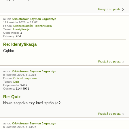
Przejdź do posta
autor:
Kriolofozaur Szymon Jagusztyn
11 kwietnia 2026, o 17:02
Forum:
Skamieniałości - identyfikacja
Temat:
Identyfikacja
Odpowiedzi:
2
Odsłony:
904
Re: Identyfikacja
Gąbka
Przejdź do posta
autor:
Kriolofozaur Szymon Jagusztyn
8 kwietnia 2026, o 21:15
Forum:
Gniazdo raptorów
Temat:
Quiz
Odpowiedzi:
9407
Odsłony:
11444971
Re: Quiz
Nowa zagadka czy ktoś spróbuje?
Przejdź do posta
autor:
Kriolofozaur Szymon Jagusztyn
6 kwietnia 2026, o 13:26