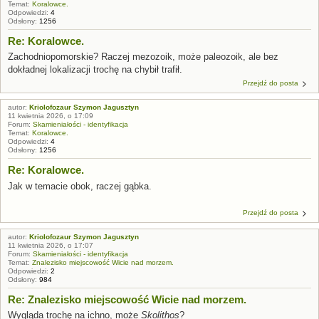
Temat:
Koralowce.
Odpowiedzi:
4
Odsłony:
1256
Re: Koralowce.
Zachodniopomorskie? Raczej mezozoik, może paleozoik, ale bez
dokładnej lokalizacji trochę na chybił trafił.
Przejdź do posta
autor:
Kriolofozaur Szymon Jagusztyn
11 kwietnia 2026, o 17:09
Forum:
Skamieniałości - identyfikacja
Temat:
Koralowce.
Odpowiedzi:
4
Odsłony:
1256
Re: Koralowce.
Jak w temacie obok, raczej gąbka.
Przejdź do posta
autor:
Kriolofozaur Szymon Jagusztyn
11 kwietnia 2026, o 17:07
Forum:
Skamieniałości - identyfikacja
Temat:
Znalezisko miejscowość Wicie nad morzem.
Odpowiedzi:
2
Odsłony:
984
Re: Znalezisko miejscowość Wicie nad morzem.
Wygląda trochę na ichno, może
Skolithos
?