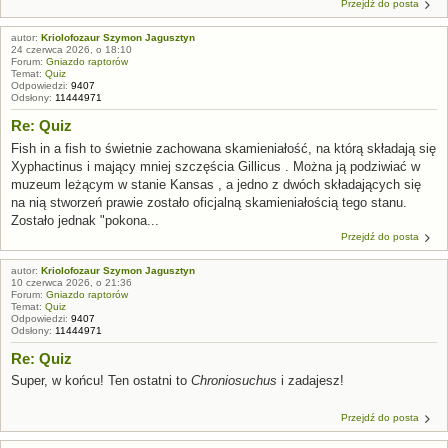
Przejdź do posta
autor:
Kriolofozaur Szymon Jagusztyn
24 czerwca 2026, o 18:10
Forum:
Gniazdo raptorów
Temat:
Quiz
Odpowiedzi:
9407
Odsłony:
11444971
Re: Quiz
Fish in a fish to świetnie zachowana skamieniałość, na którą składają się
Xyphactinus i mający mniej szczęścia Gillicus . Można ją podziwiać w
muzeum leżącym w stanie Kansas , a jedno z dwóch składających się
na nią stworzeń prawie zostało oficjalną skamieniałością tego stanu.
Zostało jednak "pokona...
Przejdź do posta
autor:
Kriolofozaur Szymon Jagusztyn
10 czerwca 2026, o 21:36
Forum:
Gniazdo raptorów
Temat:
Quiz
Odpowiedzi:
9407
Odsłony:
11444971
Re: Quiz
Super, w końcu! Ten ostatni to
Chroniosuchus
i zadajesz!
Przejdź do posta