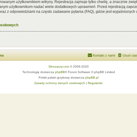
rowanym użytkownikiem witryny. Rejestracja zajmuje tylko chwilę, a znacznie zwięk
wanym użytkownikom nadać wiele dodatkowych uprawnień. Przed rejestracją zapoz
az z odpowiedziami na często zadawane pytania (FAQ), gdzie jest wyjaśnionych
 osobowych
wna
Kontakt z nami
Usuń cias
Dinozaury.com
© 2006-2020
Technologię dostarcza
phpBB
® Forum Software © phpBB Limited
Polski pakiet językowy dostarcza
phpBB.pl
Zasady ochrony danych osobowych
|
Regulamin