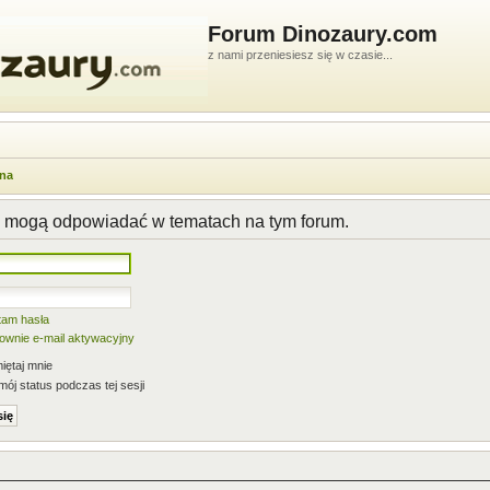
Forum Dinozaury.com
z nami przeniesiesz się w czasie...
wna
y mogą odpowiadać w tematach na tym forum.
tam hasła
nownie e-mail aktywacyjny
ętaj mnie
mój status podczas tej sesji