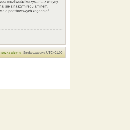
sza możliwości korzystania z witryny.
naj się z naszym regulaminem,
 wiele podstawowych zagadnień
teczka witryny
Strefa czasowa
UTC+01:00