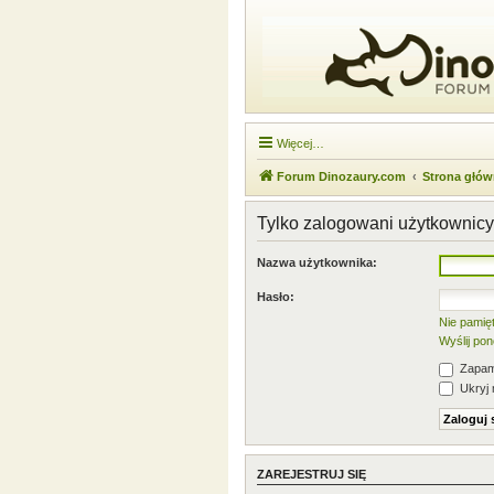
Więcej…
Forum Dinozaury.com
Strona głó
Tylko zalogowani użytkownic
Nazwa użytkownika:
Hasło:
Nie pamię
Wyślij po
Zapami
Ukryj 
ZAREJESTRUJ SIĘ