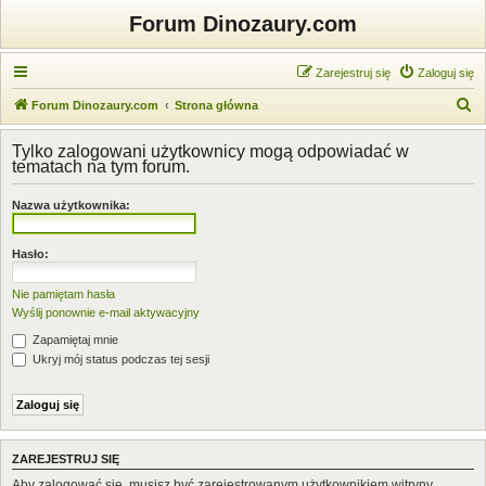
Forum Dinozaury.com
Zarejestruj się
Zaloguj się
S
Forum Dinozaury.com
Strona główna
z
Tylko zalogowani użytkownicy mogą odpowiadać w
u
tematach na tym forum.
k
Nazwa użytkownika:
a
j
Hasło:
Nie pamiętam hasła
Wyślij ponownie e-mail aktywacyjny
Zapamiętaj mnie
Ukryj mój status podczas tej sesji
ZAREJESTRUJ SIĘ
Aby zalogować się, musisz być zarejestrowanym użytkownikiem witryny.