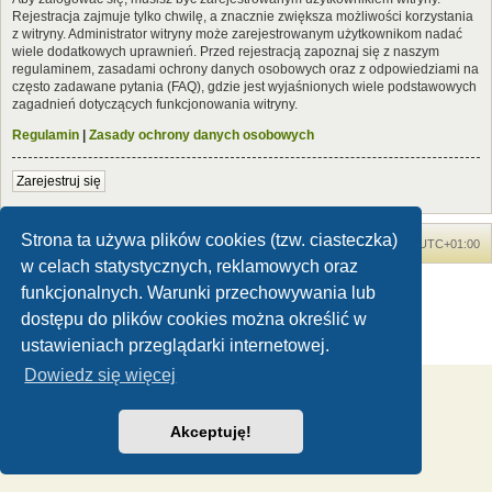
Rejestracja zajmuje tylko chwilę, a znacznie zwiększa możliwości korzystania
z witryny. Administrator witryny może zarejestrowanym użytkownikom nadać
wiele dodatkowych uprawnień. Przed rejestracją zapoznaj się z naszym
regulaminem, zasadami ochrony danych osobowych oraz z odpowiedziami na
często zadawane pytania (FAQ), gdzie jest wyjaśnionych wiele podstawowych
zagadnień dotyczących funkcjonowania witryny.
Regulamin
|
Zasady ochrony danych osobowych
Zarejestruj się
Strona ta używa plików cookies (tzw. ciasteczka)
Forum Dinozaury.com
Strona główna
Strefa czasowa
UTC+01:00
w celach statystycznych, reklamowych oraz
Dinozaury.com
© 2006-2020
funkcjonalnych. Warunki przechowywania lub
Technologię dostarcza
phpBB
® Forum Software © phpBB Limited
dostępu do plików cookies można określić w
Polski pakiet językowy dostarcza
phpBB.pl
ustawieniach przeglądarki internetowej.
Zasady ochrony danych osobowych
|
Regulamin
Dowiedz się więcej
Akceptuję!