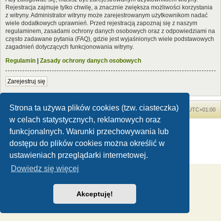
Rejestracja zajmuje tylko chwilę, a znacznie zwiększa możliwości korzystania
z witryny. Administrator witryny może zarejestrowanym użytkownikom nadać
wiele dodatkowych uprawnień. Przed rejestracją zapoznaj się z naszym
regulaminem, zasadami ochrony danych osobowych oraz z odpowiedziami na
często zadawane pytania (FAQ), gdzie jest wyjaśnionych wiele podstawowych
zagadnień dotyczących funkcjonowania witryny.
Regulamin
|
Zasady ochrony danych osobowych
Zarejestruj się
Strona ta używa plików cookies (tzw. ciasteczka)
Forum Dinozaury.com
Strona główna
Strefa czasowa
UTC+01:00
w celach statystycznych, reklamowych oraz
Dinozaury.com
© 2006-2020
funkcjonalnych. Warunki przechowywania lub
Technologię dostarcza
phpBB
® Forum Software © phpBB Limited
dostępu do plików cookies można określić w
Polski pakiet językowy dostarcza
phpBB.pl
ustawieniach przeglądarki internetowej.
Zasady ochrony danych osobowych
|
Regulamin
Dowiedz się więcej
Akceptuję!