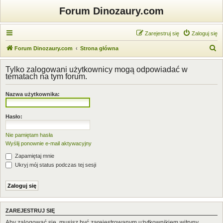
Forum Dinozaury.com
Zarejestruj się
Zaloguj się
S
Forum Dinozaury.com
Strona główna
z
Tylko zalogowani użytkownicy mogą odpowiadać w
u
tematach na tym forum.
k
Nazwa użytkownika:
a
j
Hasło:
Nie pamiętam hasła
Wyślij ponownie e-mail aktywacyjny
Zapamiętaj mnie
Ukryj mój status podczas tej sesji
ZAREJESTRUJ SIĘ
Aby zalogować się, musisz być zarejestrowanym użytkownikiem witryny.