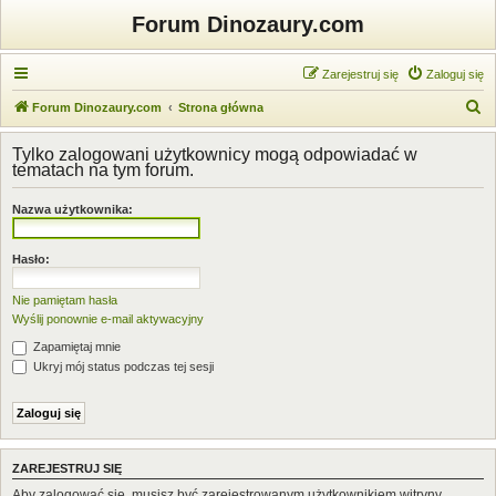
Forum Dinozaury.com
Zarejestruj się
Zaloguj się
S
Forum Dinozaury.com
Strona główna
z
Tylko zalogowani użytkownicy mogą odpowiadać w
u
tematach na tym forum.
k
Nazwa użytkownika:
a
j
Hasło:
Nie pamiętam hasła
Wyślij ponownie e-mail aktywacyjny
Zapamiętaj mnie
Ukryj mój status podczas tej sesji
ZAREJESTRUJ SIĘ
Aby zalogować się, musisz być zarejestrowanym użytkownikiem witryny.