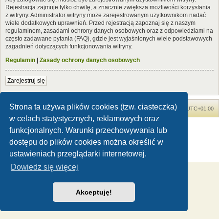
Rejestracja zajmuje tylko chwilę, a znacznie zwiększa możliwości korzystania
z witryny. Administrator witryny może zarejestrowanym użytkownikom nadać
wiele dodatkowych uprawnień. Przed rejestracją zapoznaj się z naszym
regulaminem, zasadami ochrony danych osobowych oraz z odpowiedziami na
często zadawane pytania (FAQ), gdzie jest wyjaśnionych wiele podstawowych
zagadnień dotyczących funkcjonowania witryny.
Regulamin
|
Zasady ochrony danych osobowych
Zarejestruj się
Strona ta używa plików cookies (tzw. ciasteczka)
Forum Dinozaury.com
Strona główna
Strefa czasowa
UTC+01:00
w celach statystycznych, reklamowych oraz
Dinozaury.com
© 2006-2020
funkcjonalnych. Warunki przechowywania lub
Technologię dostarcza
phpBB
® Forum Software © phpBB Limited
dostępu do plików cookies można określić w
Polski pakiet językowy dostarcza
phpBB.pl
ustawieniach przeglądarki internetowej.
Zasady ochrony danych osobowych
|
Regulamin
Dowiedz się więcej
Akceptuję!