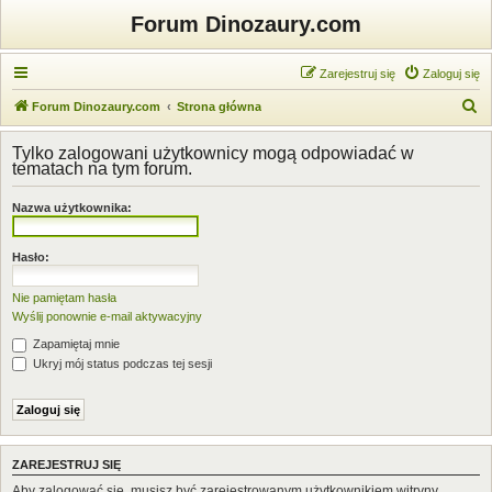
Forum Dinozaury.com
Zarejestruj się
Zaloguj się
S
Forum Dinozaury.com
Strona główna
z
Tylko zalogowani użytkownicy mogą odpowiadać w
u
tematach na tym forum.
k
Nazwa użytkownika:
a
j
Hasło:
Nie pamiętam hasła
Wyślij ponownie e-mail aktywacyjny
Zapamiętaj mnie
Ukryj mój status podczas tej sesji
ZAREJESTRUJ SIĘ
Aby zalogować się, musisz być zarejestrowanym użytkownikiem witryny.