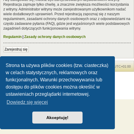
Rejestracja zajmuje tylko chwilę, a znacznie zwiększa możliwości korzystania
z witryny. Administrator witryny może zarejestrowanym użytkownikom nadać
wiele dodatkowych uprawnień. Przed rejestracją zapoznaj się z naszym
regulaminem, zasadami ochrony danych osobowych oraz z odpowiedziami na
często zadawane pytania (FAQ), gdzie jest wyjaśnionych wiele podstawowych
zagadnień dotyczących funkcjonowania witryny.
Regulamin
|
Zasady ochrony danych osobowych
Zarejestruj się
Strona ta używa plików cookies (tzw. ciasteczka)
Forum Dinozaury.com
Strona główna
Strefa czasowa
UTC+01:00
w celach statystycznych, reklamowych oraz
Dinozaury.com
© 2006-2020
funkcjonalnych. Warunki przechowywania lub
Technologię dostarcza
phpBB
® Forum Software © phpBB Limited
dostępu do plików cookies można określić w
Polski pakiet językowy dostarcza
phpBB.pl
ustawieniach przeglądarki internetowej.
Zasady ochrony danych osobowych
|
Regulamin
Dowiedz się więcej
Akceptuję!