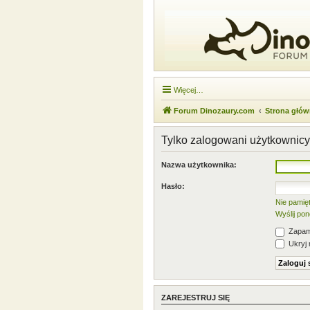
Więcej…
Forum Dinozaury.com
Strona głó
Tylko zalogowani użytkownic
Nazwa użytkownika:
Hasło:
Nie pamię
Wyślij po
Zapami
Ukryj 
ZAREJESTRUJ SIĘ