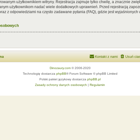
rowanym użytkownikiem witryny. Rejestracja zajmuje tylko chwilę, a znacznie zwięk
wanym użytkownikom nadać wiele dodatkowych uprawnień. Przed rejestracją zapoz
az z odpowiedziami na często zadawane pytania (FAQ), gdzie jest wyjaśnionych
 osobowych
wna
Kontakt z nami
Usuń cias
Dinozaury.com
© 2006-2020
Technologię dostarcza
phpBB
® Forum Software © phpBB Limited
Polski pakiet językowy dostarcza
phpBB.pl
Zasady ochrony danych osobowych
|
Regulamin