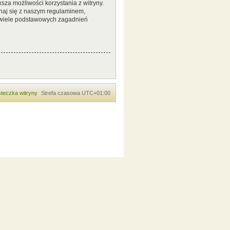
sza możliwości korzystania z witryny.
naj się z naszym regulaminem,
 wiele podstawowych zagadnień
teczka witryny
Strefa czasowa
UTC+01:00