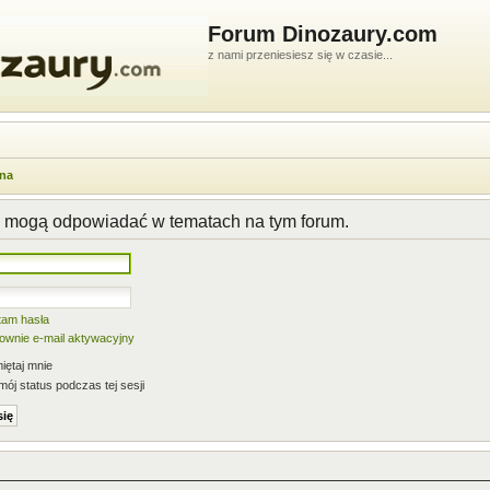
Forum Dinozaury.com
z nami przeniesiesz się w czasie...
wna
y mogą odpowiadać w tematach na tym forum.
tam hasła
nownie e-mail aktywacyjny
ętaj mnie
mój status podczas tej sesji