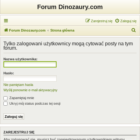
Forum Dinozaury.com
Zarejestruj się
Zaloguj się
S
Forum Dinozaury.com
Strona główna
z
Tylko zalogowani użytkownicy mogą cytować posty na tym
u
forum.
k
Nazwa użytkownika:
a
j
Hasło:
Nie pamiętam hasła
Wyślij ponownie e-mail aktywacyjny
Zapamiętaj mnie
Ukryj mój status podczas tej sesji
ZAREJESTRUJ SIĘ
Aby zalogować się, musisz być zarejestrowanym użytkownikiem witryny.