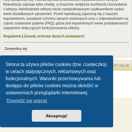
Rejestracja zajmuje tylko chwilę, a znacznie zwiększa możliwości korzystania
z witryny. Administrator witryny może zarejestrowanym użytkownikom nadać
wiele dodatkowych uprawnień. Przed rejestracją zapoznaj się z naszym
regulaminem, zasadami ochrony danych osobowych oraz z odpowiedziami na
często zadawane pytania (FAQ), gdzie jest wyjaśnionych wiele podstawowych
zagadnień dotyczących funkcjonowania witryny.
Regulamin
|
Zasady ochrony danych osobowych
Zarejestruj się
Strona ta używa plików cookies (tzw. ciasteczka)
Forum Dinozaury.com
Strona główna
Strefa czasowa
UTC+01:00
w celach statystycznych, reklamowych oraz
Dinozaury.com
© 2006-2020
funkcjonalnych. Warunki przechowywania lub
Technologię dostarcza
phpBB
® Forum Software © phpBB Limited
dostępu do plików cookies można określić w
Polski pakiet językowy dostarcza
phpBB.pl
ustawieniach przeglądarki internetowej.
Zasady ochrony danych osobowych
|
Regulamin
Dowiedz się więcej
Akceptuję!