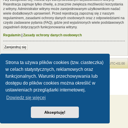
Rejestracja zajmuje tylko chwilę, a znacznie zwiększa możliwości korzystania
z witryny. Administrator witryny może zarejestrowanym użytkownikom nadać
wiele dodatkowych uprawnień. Przed rejestracją zapoznaj się z naszym
regulaminem, zasadami ochrony danych osobowych oraz z odpowiedziami na
często zadawane pytania (FAQ), gdzie jest wyjaśnionych wiele podstawowych
zagadnień dotyczących funkcjonowania witryny.
Regulamin
|
Zasady ochrony danych osobowych
Zarejestruj się
Strona ta używa plików cookies (tzw. ciasteczka)
Forum Dinozaury.com
Strona główna
Strefa czasowa
UTC+01:00
w celach statystycznych, reklamowych oraz
Dinozaury.com
© 2006-2020
funkcjonalnych. Warunki przechowywania lub
Technologię dostarcza
phpBB
® Forum Software © phpBB Limited
dostępu do plików cookies można określić w
Polski pakiet językowy dostarcza
phpBB.pl
ustawieniach przeglądarki internetowej.
Zasady ochrony danych osobowych
|
Regulamin
Dowiedz się więcej
Akceptuję!