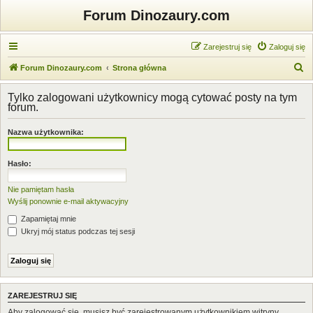
Forum Dinozaury.com
Zarejestruj się
Zaloguj się
S
Forum Dinozaury.com
Strona główna
z
Tylko zalogowani użytkownicy mogą cytować posty na tym
u
forum.
k
Nazwa użytkownika:
a
j
Hasło:
Nie pamiętam hasła
Wyślij ponownie e-mail aktywacyjny
Zapamiętaj mnie
Ukryj mój status podczas tej sesji
ZAREJESTRUJ SIĘ
Aby zalogować się, musisz być zarejestrowanym użytkownikiem witryny.