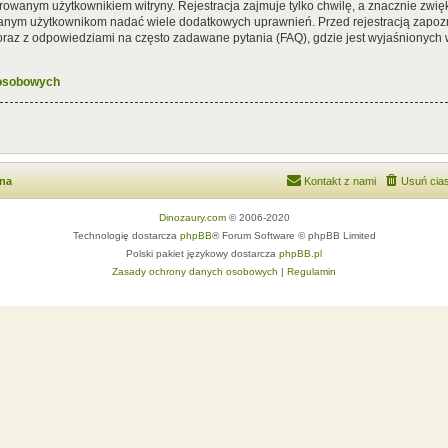
rowanym użytkownikiem witryny. Rejestracja zajmuje tylko chwilę, a znacznie zwięk
wanym użytkownikom nadać wiele dodatkowych uprawnień. Przed rejestracją zapoz
az z odpowiedziami na często zadawane pytania (FAQ), gdzie jest wyjaśnionych
 osobowych
wna
Kontakt z nami
Usuń cias
Dinozaury.com
© 2006-2020
Technologię dostarcza
phpBB
® Forum Software © phpBB Limited
Polski pakiet językowy dostarcza
phpBB.pl
Zasady ochrony danych osobowych
|
Regulamin