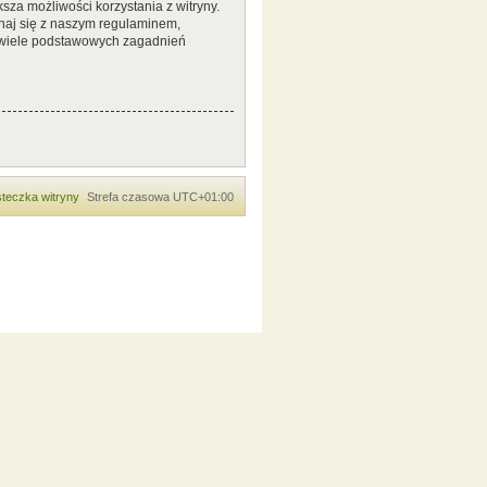
sza możliwości korzystania z witryny.
naj się z naszym regulaminem,
 wiele podstawowych zagadnień
teczka witryny
Strefa czasowa
UTC+01:00