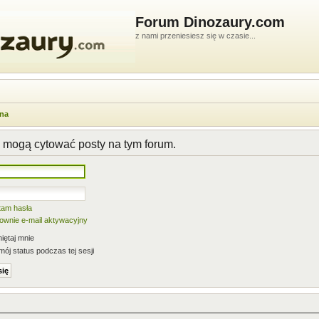
Forum Dinozaury.com
z nami przeniesiesz się w czasie...
wna
 mogą cytować posty na tym forum.
tam hasła
nownie e-mail aktywacyjny
ętaj mnie
mój status podczas tej sesji