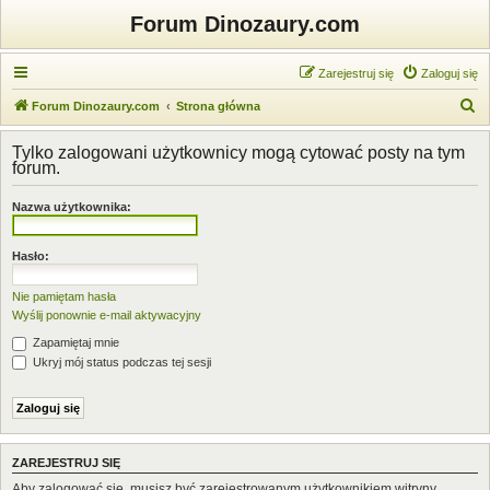
Forum Dinozaury.com
Zarejestruj się
Zaloguj się
S
Forum Dinozaury.com
Strona główna
z
Tylko zalogowani użytkownicy mogą cytować posty na tym
u
forum.
k
Nazwa użytkownika:
a
j
Hasło:
Nie pamiętam hasła
Wyślij ponownie e-mail aktywacyjny
Zapamiętaj mnie
Ukryj mój status podczas tej sesji
ZAREJESTRUJ SIĘ
Aby zalogować się, musisz być zarejestrowanym użytkownikiem witryny.