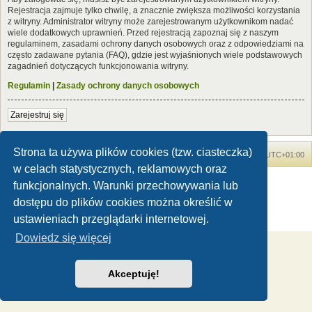
Rejestracja zajmuje tylko chwilę, a znacznie zwiększa możliwości korzystania
z witryny. Administrator witryny może zarejestrowanym użytkownikom nadać
wiele dodatkowych uprawnień. Przed rejestracją zapoznaj się z naszym
regulaminem, zasadami ochrony danych osobowych oraz z odpowiedziami na
często zadawane pytania (FAQ), gdzie jest wyjaśnionych wiele podstawowych
zagadnień dotyczących funkcjonowania witryny.
Regulamin
|
Zasady ochrony danych osobowych
Zarejestruj się
Strona ta używa plików cookies (tzw. ciasteczka)
Forum Dinozaury.com
Strona główna
Strefa czasowa
UTC+01:00
w celach statystycznych, reklamowych oraz
Dinozaury.com
© 2006-2020
funkcjonalnych. Warunki przechowywania lub
Technologię dostarcza
phpBB
® Forum Software © phpBB Limited
dostępu do plików cookies można określić w
Polski pakiet językowy dostarcza
phpBB.pl
ustawieniach przeglądarki internetowej.
Zasady ochrony danych osobowych
|
Regulamin
Dowiedz się więcej
Akceptuję!