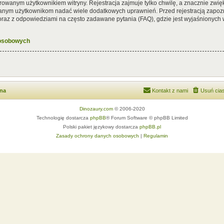
rowanym użytkownikiem witryny. Rejestracja zajmuje tylko chwilę, a znacznie zwięk
wanym użytkownikom nadać wiele dodatkowych uprawnień. Przed rejestracją zapoz
az z odpowiedziami na często zadawane pytania (FAQ), gdzie jest wyjaśnionych
 osobowych
wna
Kontakt z nami
Usuń cias
Dinozaury.com
© 2006-2020
Technologię dostarcza
phpBB
® Forum Software © phpBB Limited
Polski pakiet językowy dostarcza
phpBB.pl
Zasady ochrony danych osobowych
|
Regulamin