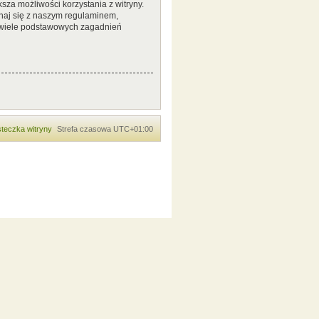
sza możliwości korzystania z witryny.
naj się z naszym regulaminem,
 wiele podstawowych zagadnień
teczka witryny
Strefa czasowa
UTC+01:00