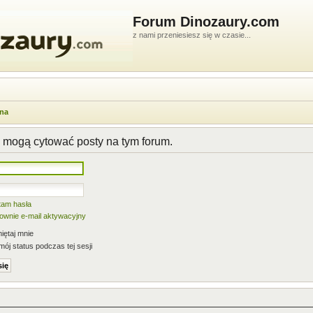
Forum Dinozaury.com
z nami przeniesiesz się w czasie...
wna
 mogą cytować posty na tym forum.
tam hasła
nownie e-mail aktywacyjny
ętaj mnie
mój status podczas tej sesji