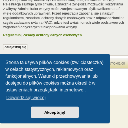
Rejestracja zajmuje tylko chwilę, a znacznie zwiększa możliwości korzystania
z witryny. Administrator witryny może zarejestrowanym użytkownikom nadać
wiele dodatkowych uprawnień. Przed rejestracją zapoznaj się z naszym
regulaminem, zasadami ochrony danych osobowych oraz z odpowiedziami na
często zadawane pytania (FAQ), gdzie jest wyjaśnionych wiele podstawowych
zagadnień dotyczących funkcjonowania witryny.
Regulamin
|
Zasady ochrony danych osobowych
Zarejestruj się
Strona ta używa plików cookies (tzw. ciasteczka)
Forum Dinozaury.com
Strona główna
Strefa czasowa
UTC+01:00
w celach statystycznych, reklamowych oraz
Dinozaury.com
© 2006-2020
funkcjonalnych. Warunki przechowywania lub
Technologię dostarcza
phpBB
® Forum Software © phpBB Limited
dostępu do plików cookies można określić w
Polski pakiet językowy dostarcza
phpBB.pl
ustawieniach przeglądarki internetowej.
Zasady ochrony danych osobowych
|
Regulamin
Dowiedz się więcej
Akceptuję!