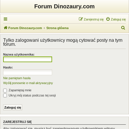
Forum Dinozaury.com
Zarejestruj się
Zaloguj się
S
Forum Dinozaury.com
Strona główna
z
Tylko zalogowani użytkownicy mogą cytować posty na tym
u
forum.
k
Nazwa użytkownika:
a
j
Hasło:
Nie pamiętam hasła
Wyślij ponownie e-mail aktywacyjny
Zapamiętaj mnie
Ukryj mój status podczas tej sesji
ZAREJESTRUJ SIĘ
Aby zalogować się, musisz być zarejestrowanym użytkownikiem witryny.