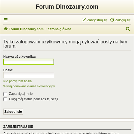
Forum Dinozaury.com
Zarejestruj się
Zaloguj się
S
Forum Dinozaury.com
Strona główna
z
Tylko zalogowani użytkownicy mogą cytować posty na tym
u
forum.
k
Nazwa użytkownika:
a
j
Hasło:
Nie pamiętam hasła
Wyślij ponownie e-mail aktywacyjny
Zapamiętaj mnie
Ukryj mój status podczas tej sesji
ZAREJESTRUJ SIĘ
Aby zalogować się, musisz być zarejestrowanym użytkownikiem witryny.