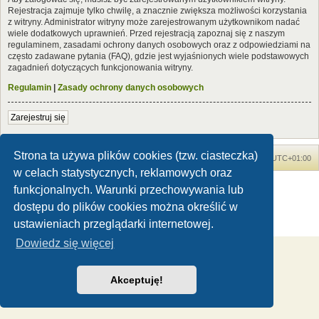
Rejestracja zajmuje tylko chwilę, a znacznie zwiększa możliwości korzystania
z witryny. Administrator witryny może zarejestrowanym użytkownikom nadać
wiele dodatkowych uprawnień. Przed rejestracją zapoznaj się z naszym
regulaminem, zasadami ochrony danych osobowych oraz z odpowiedziami na
często zadawane pytania (FAQ), gdzie jest wyjaśnionych wiele podstawowych
zagadnień dotyczących funkcjonowania witryny.
Regulamin
|
Zasady ochrony danych osobowych
Zarejestruj się
Strona ta używa plików cookies (tzw. ciasteczka)
Forum Dinozaury.com
Strona główna
Strefa czasowa
UTC+01:00
w celach statystycznych, reklamowych oraz
Dinozaury.com
© 2006-2020
funkcjonalnych. Warunki przechowywania lub
Technologię dostarcza
phpBB
® Forum Software © phpBB Limited
dostępu do plików cookies można określić w
Polski pakiet językowy dostarcza
phpBB.pl
ustawieniach przeglądarki internetowej.
Zasady ochrony danych osobowych
|
Regulamin
Dowiedz się więcej
Akceptuję!