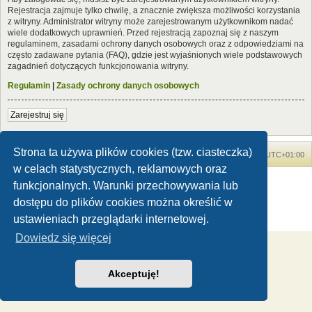
Rejestracja zajmuje tylko chwilę, a znacznie zwiększa możliwości korzystania
z witryny. Administrator witryny może zarejestrowanym użytkownikom nadać
wiele dodatkowych uprawnień. Przed rejestracją zapoznaj się z naszym
regulaminem, zasadami ochrony danych osobowych oraz z odpowiedziami na
często zadawane pytania (FAQ), gdzie jest wyjaśnionych wiele podstawowych
zagadnień dotyczących funkcjonowania witryny.
Regulamin
|
Zasady ochrony danych osobowych
Zarejestruj się
Strona ta używa plików cookies (tzw. ciasteczka)
Forum Dinozaury.com
Strona główna
Strefa czasowa
UTC+01:00
w celach statystycznych, reklamowych oraz
Dinozaury.com
© 2006-2020
funkcjonalnych. Warunki przechowywania lub
Technologię dostarcza
phpBB
® Forum Software © phpBB Limited
dostępu do plików cookies można określić w
Polski pakiet językowy dostarcza
phpBB.pl
ustawieniach przeglądarki internetowej.
Zasady ochrony danych osobowych
|
Regulamin
Dowiedz się więcej
Akceptuję!