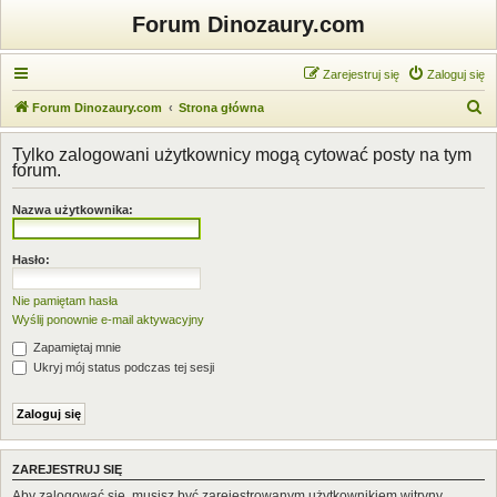
Forum Dinozaury.com
Zarejestruj się
Zaloguj się
S
Forum Dinozaury.com
Strona główna
z
Tylko zalogowani użytkownicy mogą cytować posty na tym
u
forum.
k
Nazwa użytkownika:
a
j
Hasło:
Nie pamiętam hasła
Wyślij ponownie e-mail aktywacyjny
Zapamiętaj mnie
Ukryj mój status podczas tej sesji
ZAREJESTRUJ SIĘ
Aby zalogować się, musisz być zarejestrowanym użytkownikiem witryny.