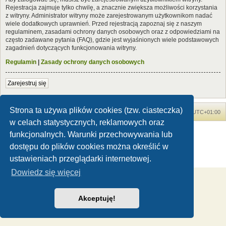
Rejestracja zajmuje tylko chwilę, a znacznie zwiększa możliwości korzystania
z witryny. Administrator witryny może zarejestrowanym użytkownikom nadać
wiele dodatkowych uprawnień. Przed rejestracją zapoznaj się z naszym
regulaminem, zasadami ochrony danych osobowych oraz z odpowiedziami na
często zadawane pytania (FAQ), gdzie jest wyjaśnionych wiele podstawowych
zagadnień dotyczących funkcjonowania witryny.
Regulamin
|
Zasady ochrony danych osobowych
Zarejestruj się
Strona ta używa plików cookies (tzw. ciasteczka)
Forum Dinozaury.com
Strona główna
Strefa czasowa
UTC+01:00
w celach statystycznych, reklamowych oraz
Dinozaury.com
© 2006-2020
funkcjonalnych. Warunki przechowywania lub
Technologię dostarcza
phpBB
® Forum Software © phpBB Limited
dostępu do plików cookies można określić w
Polski pakiet językowy dostarcza
phpBB.pl
ustawieniach przeglądarki internetowej.
Zasady ochrony danych osobowych
|
Regulamin
Dowiedz się więcej
Akceptuję!