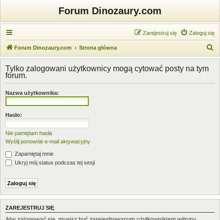
Forum Dinozaury.com
Zarejestruj się
Zaloguj się
S
Forum Dinozaury.com
Strona główna
z
Tylko zalogowani użytkownicy mogą cytować posty na tym
u
forum.
k
Nazwa użytkownika:
a
j
Hasło:
Nie pamiętam hasła
Wyślij ponownie e-mail aktywacyjny
Zapamiętaj mnie
Ukryj mój status podczas tej sesji
ZAREJESTRUJ SIĘ
Aby zalogować się, musisz być zarejestrowanym użytkownikiem witryny.