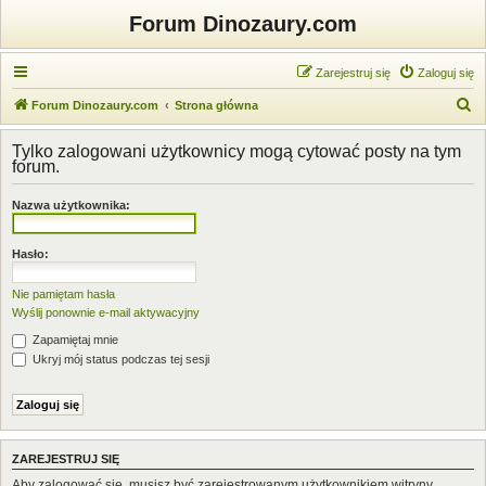
Forum Dinozaury.com
Zarejestruj się
Zaloguj się
S
Forum Dinozaury.com
Strona główna
z
Tylko zalogowani użytkownicy mogą cytować posty na tym
u
forum.
k
Nazwa użytkownika:
a
j
Hasło:
Nie pamiętam hasła
Wyślij ponownie e-mail aktywacyjny
Zapamiętaj mnie
Ukryj mój status podczas tej sesji
ZAREJESTRUJ SIĘ
Aby zalogować się, musisz być zarejestrowanym użytkownikiem witryny.