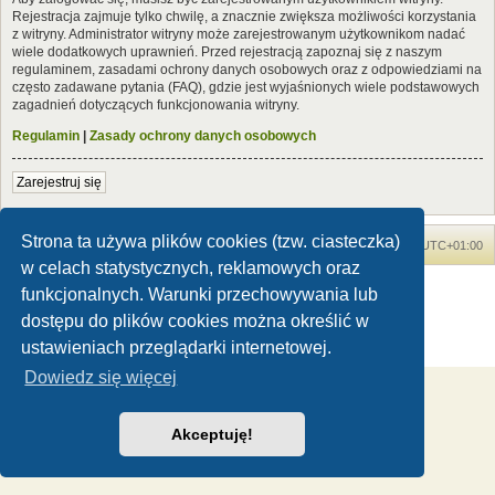
Rejestracja zajmuje tylko chwilę, a znacznie zwiększa możliwości korzystania
z witryny. Administrator witryny może zarejestrowanym użytkownikom nadać
wiele dodatkowych uprawnień. Przed rejestracją zapoznaj się z naszym
regulaminem, zasadami ochrony danych osobowych oraz z odpowiedziami na
często zadawane pytania (FAQ), gdzie jest wyjaśnionych wiele podstawowych
zagadnień dotyczących funkcjonowania witryny.
Regulamin
|
Zasady ochrony danych osobowych
Zarejestruj się
Strona ta używa plików cookies (tzw. ciasteczka)
Forum Dinozaury.com
Strona główna
Strefa czasowa
UTC+01:00
w celach statystycznych, reklamowych oraz
Dinozaury.com
© 2006-2020
funkcjonalnych. Warunki przechowywania lub
Technologię dostarcza
phpBB
® Forum Software © phpBB Limited
dostępu do plików cookies można określić w
Polski pakiet językowy dostarcza
phpBB.pl
ustawieniach przeglądarki internetowej.
Zasady ochrony danych osobowych
|
Regulamin
Dowiedz się więcej
Akceptuję!