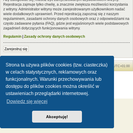
Rejestracja zajmuje tylko chwilę, a znacznie zwiększa możliwości korzystania
z witryny. Administrator witryny może zarejestrowanym użytkownikom nadać
wiele dodatkowych uprawnień. Przed rejestracją zapoznaj się z naszym
regulaminem, zasadami ochrony danych osobowych oraz z odpowiedziami na
często zadawane pytania (FAQ), gdzie jest wyjaśnionych wiele podstawowych
zagadnień dotyczących funkcjonowania witryny.
Regulamin
|
Zasady ochrony danych osobowych
Zarejestruj się
Strona ta używa plików cookies (tzw. ciasteczka)
Forum Dinozaury.com
Strona główna
Strefa czasowa
UTC+01:00
w celach statystycznych, reklamowych oraz
Dinozaury.com
© 2006-2020
funkcjonalnych. Warunki przechowywania lub
Technologię dostarcza
phpBB
® Forum Software © phpBB Limited
dostępu do plików cookies można określić w
Polski pakiet językowy dostarcza
phpBB.pl
ustawieniach przeglądarki internetowej.
Zasady ochrony danych osobowych
|
Regulamin
Dowiedz się więcej
Akceptuję!