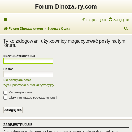
Forum Dinozaury.com
Zarejestruj się
Zaloguj się
S
Forum Dinozaury.com
Strona główna
z
Tylko zalogowani użytkownicy mogą cytować posty na tym
u
forum.
k
Nazwa użytkownika:
a
j
Hasło:
Nie pamiętam hasła
Wyślij ponownie e-mail aktywacyjny
Zapamiętaj mnie
Ukryj mój status podczas tej sesji
ZAREJESTRUJ SIĘ
Aby zalogować się, musisz być zarejestrowanym użytkownikiem witryny.